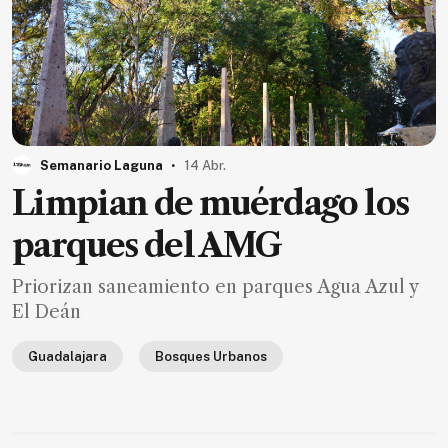
Ecología
Movilidad
Seguridad
Educación
Salud
.
Semanario Laguna
14 Abr.
Política
Limpian de muérdago los
Economía
parques del AMG
Entretenimiento
Priorizan saneamiento en parques Agua Azul y
Negocios
El Deán
Real
Estate
Guadalajara
Bosques Urbanos
Gente
PARA