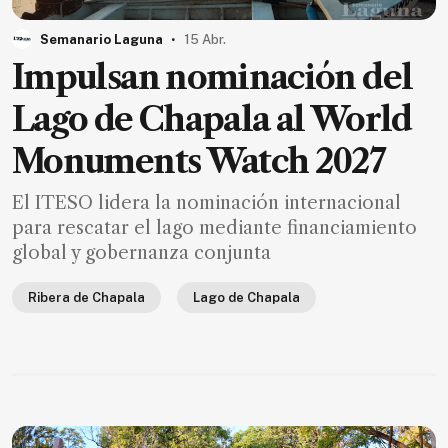
MXN
el
.
Semanario Laguna
15 Abr.
mes.
Impulsan nominación del
Suscríbete ahora
Lago de Chapala al World
Monuments Watch 2027
NOTICIAS
El ITESO lidera la nominación internacional
Jalisco
para rescatar el lago mediante financiamiento
global y gobernanza conjunta
Nacional
Internacional
Ribera de Chapala
Lago de Chapala
Opinión
Deportes
Cultura
Turismo