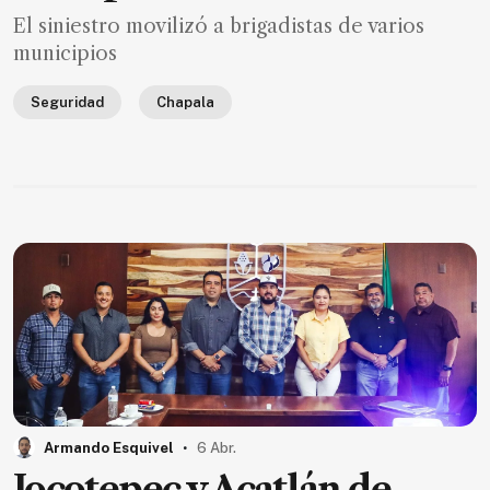
de
El siniestro movilizó a brigadistas de varios
noticias
municipios
FAQ
Seguridad
Chapala
.
Armando Esquivel
6 Abr.
Jocotepec y Acatlán de