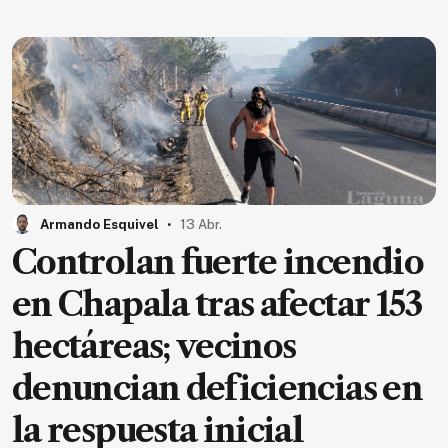
SUSCRIPTORES
Edición
digital
Nosotros
Contáctanos
.
Armando Esquivel
13 Abr.
Anúnciate
Controlan fuerte incendio
con
nosotros
en Chapala tras afectar 153
Donativos
hectáreas; vecinos
denuncian deficiencias en
Videos
la respuesta inicial
Hemeroteca