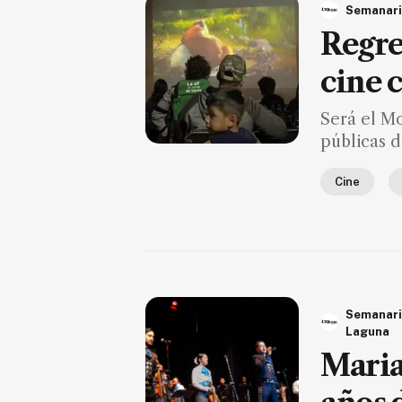
Semanari
Suscríbete ahora
Regre
cine 
NOTICIAS
Será el Mo
Jalisco
públicas d
Nacional
Cine
Internacional
Opinión
Deportes
Cultura
Semanar
Turismo
Laguna
Ecología
Maria
Movilidad