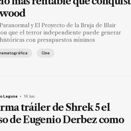
io más rentable que conquis
ywood
Paranormal y El Proyecto de la Bruja de Blair
on que el terror independiente puede generar
 históricas con presupuestos mínimos
inematográfica
Cine
.
o Laguna
16 Jun.
rma tráiler de Shrek 5 el
so de Eugenio Derbez como