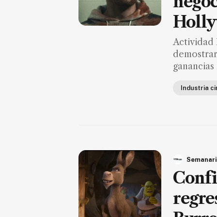
negoc
FAQ
Holl
Actividad 
demostrar
ganancias
Industria c
Semanari
Confi
regre