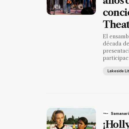
años 
Seguridad
conci
Educación
Theat
Salud
Política
El ensamb
década de 
Economía
presentaci
Entretenimiento
participac
Negocios
Lakeside Li
Real
Estate
Gente
PARA
SUSCRIPTORES
Semanari
¡Holl
Edición