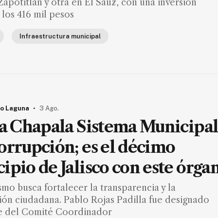
Zapotitlán y otra en El Sauz, con una inversión
 los 416 mil pesos
Infraestructura municipal
.
o Laguna
3 Ago.
la Chapala Sistema Municipa
orrupción; es el décimo
ipio de Jalisco con este órga
mo busca fortalecer la transparencia y la
ión ciudadana. Pablo Rojas Padilla fue designado
e del Comité Coordinador