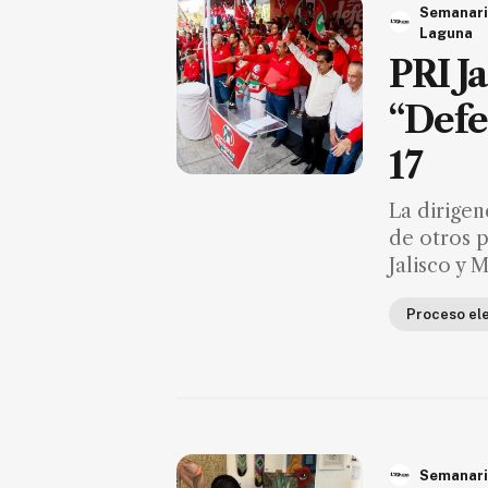
Semanar
Laguna
Suscríbete ahora
PRI J
NOTICIAS
“Defen
17
Jalisco
Nacional
La dirigen
Internacional
de otros p
Jalisco y 
Opinión
Deportes
Proceso el
Cultura
Turismo
Ecología
Movilidad
Semanari