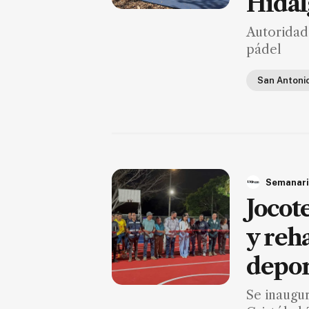
Hidal
Autoridad
pádel
San Antoni
Semanari
Jocot
y reh
depor
Se inaugu