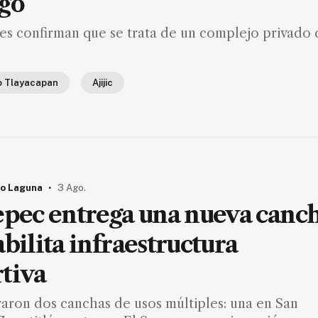
go
es confirman que se trata de un complejo privado 
o Tlayacapan
Ajijic
.
o Laguna
3 Ago.
epec entrega una nueva canc
abilita infraestructura
tiva
raron dos canchas de usos múltiples: una en San