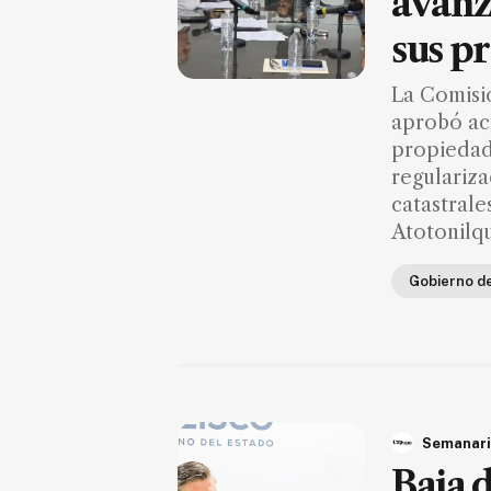
avanz
FAQ
sus p
La Comisi
aprobó ac
propiedad,
regulariza
catastrale
Atotonilqu
Gobierno d
Semanari
Baja 