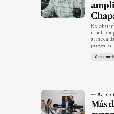
digital
ampli
Chapa
Nosotros
No obstan
es a la a
Contáctanos
al mecanis
Anúnciate
proyecto, 
con
nosotros
Gobierno d
Donativos
Videos
Hemeroteca
Semanari
de
Más d
noticias