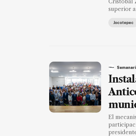
Cristóbal 
superior a
Jocotepec
Semanari
Insta
Antic
munic
El mecanis
participac
president