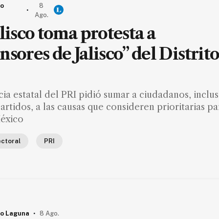
io
8
.
Ago.
alisco toma protesta a
sores de Jalisco” del Distrit
cia estatal del PRI pidió sumar a ciudadanos, inclu
artidos, a las causas que consideren prioritarias pa
México
ectoral
PRI
.
o Laguna
8 Ago.