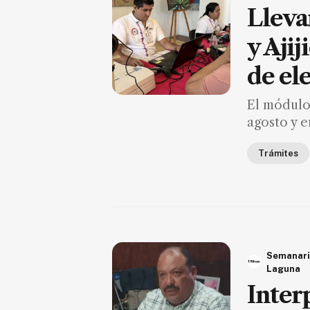
Seguridad
Lleva
Educación
y Ajij
Salud
de el
Política
El módulo 
Economía
agosto y en
Entretenimiento
Trámites
Negocios
Real
Estate
Gente
Semanar
PARA
SUSCRIPTORES
Laguna
Inter
Edición