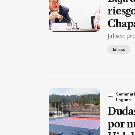
riesg
Chap
Jalisco pr
Jalisco
Semanar
Laguna
Dudas
por n