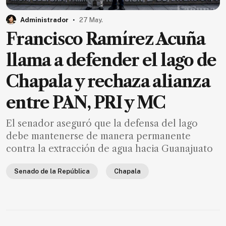
MXN
el
.
Administrador
27 May.
mes.
Francisco Ramírez Acuña
Suscríbete ahora
llama a defender el lago de
Chapala y rechaza alianza
NOTICIAS
entre PAN, PRI y MC
Jalisco
El senador aseguró que la defensa del lago
Nacional
debe mantenerse de manera permanente
Internacional
contra la extracción de agua hacia Guanajuato
Opinión
Senado de la República
Chapala
Deportes
Cultura
Turismo