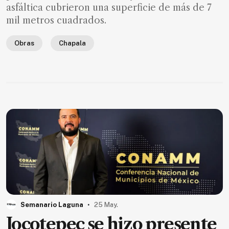
SUSCRIPTORES
asfáltica cubrieron una superficie de más de 7
mil metros cuadrados.
Edición
digital
Obras
Chapala
Nosotros
Contáctanos
Anúnciate
con
nosotros
Donativos
.
Semanario Laguna
25 May.
Videos
Jocotepec se hizo presente
Hemeroteca