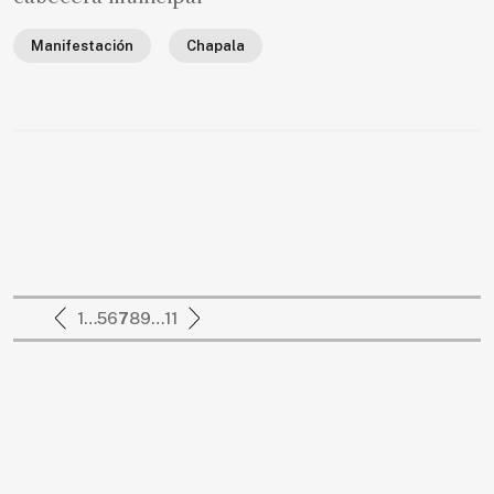
Manifestación
Chapala
1
…
5
6
7
8
9
…
11