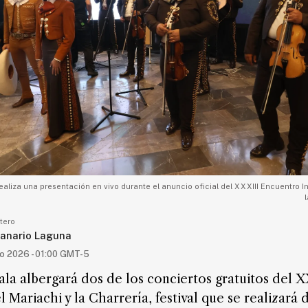
ealiza una presentación en vivo durante el anuncio oficial del XXXIII Encuentro I
tero
anario Laguna
io 2026 - 01:00 GMT-5
ala albergará dos de los conciertos gratuitos del 
l Mariachi y la Charrería, festival que se realizará 