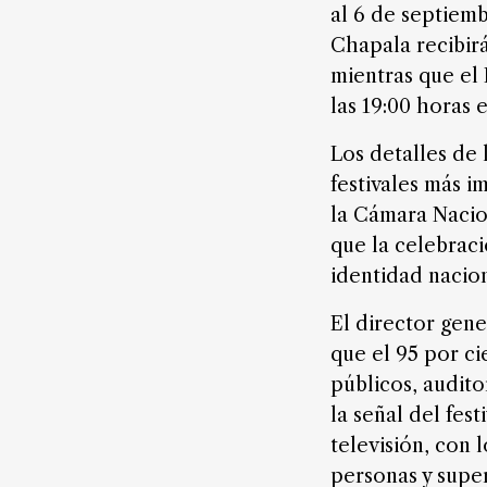
digital
al 6 de septiemb
Chapala recibirá
mientras que el 
Nosotros
las 19:00 horas 
Contáctanos
Los detalles de 
Anúnciate
festivales más i
con
la Cámara Nacio
nosotros
que la celebraci
Donativos
identidad naciona
El director gen
que el 95 por ci
Videos
públicos, audito
Hemeroteca
la señal del fest
de
televisión, con 
noticias
personas y super