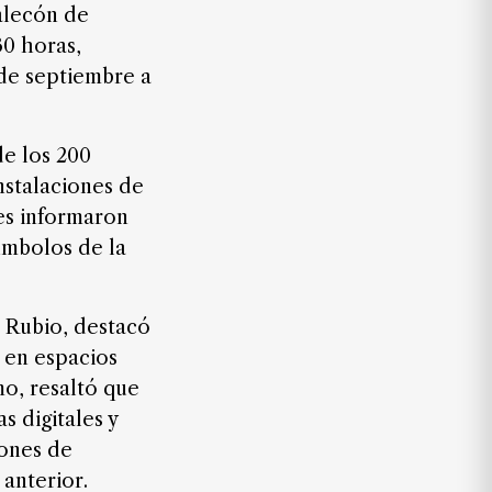
malecón de
30 horas,
 de septiembre a
de los 200
nstalaciones de
es informaron
símbolos de la
a Rubio, destacó
n en espacios
mo, resaltó que
s digitales y
lones de
 anterior.