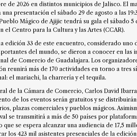
re de 2026 en distintos municipios de Jalisco. El 
 una presentación el sábado 29 de agosto a las 19:
Pueblo Mágico de Ajijic tendrá su gala el sábado 5
en el Centro para la Cultura y las Artes (CCAR).
la edición 33 de este encuentro, considerado uno 
mportantes del mundo, se dieron a conocer en las i
nal de Comercio de Guadalajara. Los organizador
ón reunirá más de 170 actividades en torno a tres 
l: el mariachi, la charrería y el tequila.
eral de la Cámara de Comercio, Carlos David Ibarr
ento de los eventos serán gratuitos y se distribuirá
rios, plazas comerciales y pueblos mágicos. Asimis
ival se transmitirá a más de 50 países por plataforma
lo que se espera alcanzar una audiencia de 17,5 mil
ar los 423 mil asistentes presenciales de la edición