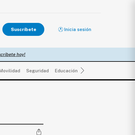
Suscríbete
Inicia sesión
críbete hoy!
Movilidad
Seguridad
Educación
Salud
Política
Eco