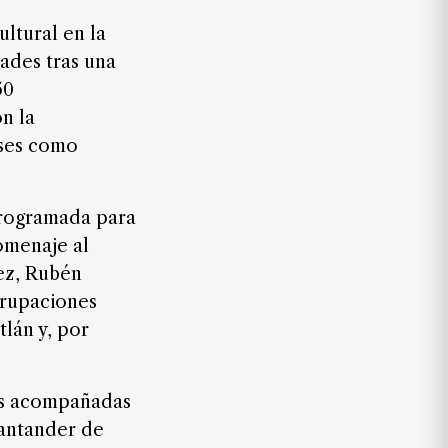
ltural en la
dades tras una
50
on la
íses como
 programada para
omenaje al
ez, Rubén
grupaciones
lán y, por
cas acompañadas
Santander de