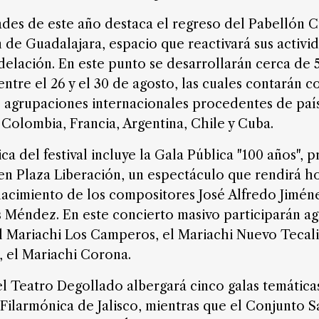
des de este año destaca el regreso del Pabellón Cu
 de Guadalajara, espacio que reactivará sus activi
elación. En este punto se desarrollarán cerca de 
ntre el 26 y el 30 de agosto, las cuales contarán c
e agrupaciones internacionales procedentes de pa
Colombia, Francia, Argentina, Chile y Cuba.
ica del festival incluye la Gala Pública "100 años",
 en Plaza Liberación, un espectáculo que rendirá h
nacimiento de los compositores José Alfredo Jimén
 Méndez. En este concierto masivo participarán a
l Mariachi Los Camperos, el Mariachi Nuevo Tecalit
, el Mariachi Corona.
 el Teatro Degollado albergará cinco galas temáti
 Filarmónica de Jalisco, mientras que el Conjunto 