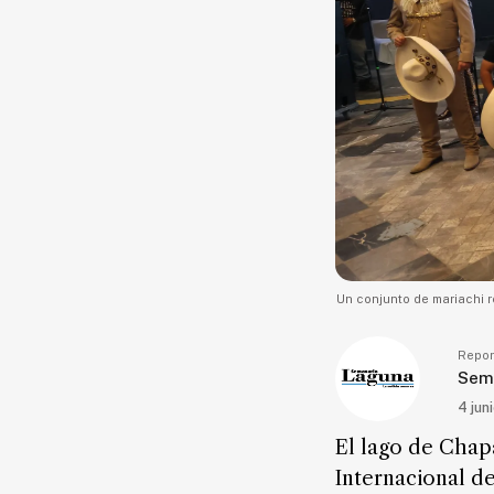
Seguridad
Educación
Salud
Política
Economía
Entretenimiento
Negocios
Real
Un conjunto de mariachi r
Estate
Gente
Repor
Sem
4 jun
PARA
SUSCRIPTORES
El lago de Chap
Edición
Internacional de