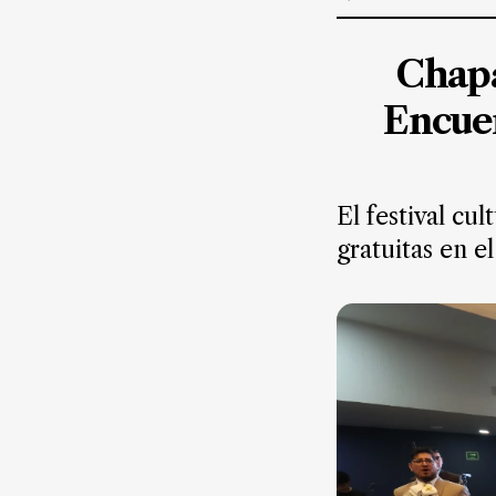
Suscríbete ahora
Chapa
NOTICIAS
Encuen
Jalisco
Nacional
El festival cu
Internacional
gratuitas en e
Opinión
Deportes
Cultura
Turismo
Ecología
Movilidad