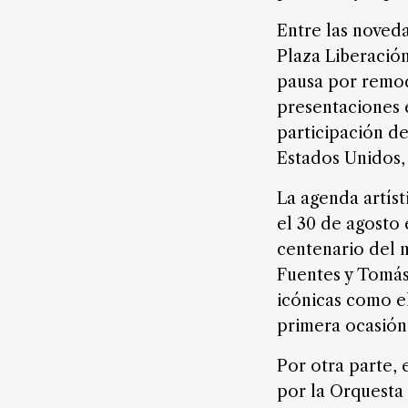
FAQ
Entre las noveda
Plaza Liberación
pausa por remod
presentaciones e
participación d
Estados Unidos, 
La agenda artíst
el 30 de agosto
centenario del 
Fuentes y Tomás
icónicas como e
primera ocasión
Por otra parte,
por la Orquesta