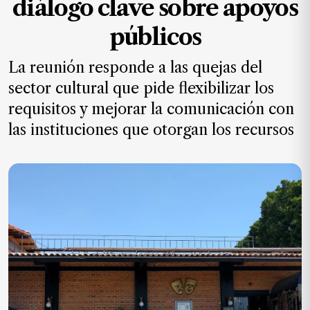
diálogo clave sobre apoyos
MXN
el
públicos
mes.
La reunión responde a las quejas del
Suscríbete ahora
sector cultural que pide flexibilizar los
requisitos y mejorar la comunicación con
NOTICIAS
las instituciones que otorgan los recursos
Jalisco
Nacional
Internacional
Opinión
Deportes
Cultura
Turismo