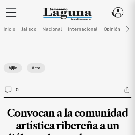
Inicio
Jalisco
Nacional
Internacional
Opinión
Dep
Sigue
toda
la
Ajijic
Arte
actualidad
sin
límites,
0
únete
a
SEMANARIO
Convocan a la comunidad
LAGUNA
por
artística ribereña a un
$
150