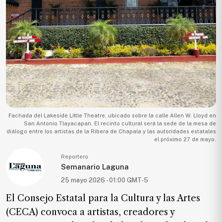
Ecología
Movilidad
Seguridad
Educación
Salud
Política
Economía
Fachada del Lakeside Little Theatre, ubicado sobre la calle Allen W. Lloyd en
San Antonio Tlayacapan. El recinto cultural será la sede de la mesa de
Entretenimiento
diálogo entre los artistas de la Ribera de Chapala y las autoridades estatales
el próximo 27 de mayo.
Negocios
Reportero
Real
Semanario Laguna
Estate
25 mayo 2026 - 01:00 GMT-5
Gente
El Consejo Estatal para la Cultura y las Artes
(CECA) convoca a artistas, creadores y
PARA