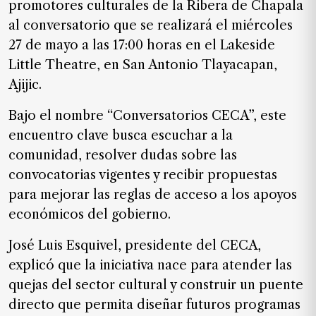
promotores culturales de la Ribera de Chapala
SUSCRIPTORES
al conversatorio que se realizará el miércoles
Edición
27 de mayo a las 17:00 horas en el Lakeside
digital
Little Theatre, en San Antonio Tlayacapan,
Ajijic.
Bajo el nombre “Conversatorios CECA”, este
Nosotros
encuentro clave busca escuchar a la
Contáctanos
comunidad, resolver dudas sobre las
Anúnciate
convocatorias vigentes y recibir propuestas
con
para mejorar las reglas de acceso a los apoyos
nosotros
económicos del gobierno.
Donativos
José Luis Esquivel, presidente del CECA,
explicó que la iniciativa nace para atender las
quejas del sector cultural y construir un puente
Videos
directo que permita diseñar futuros programas
Hemeroteca