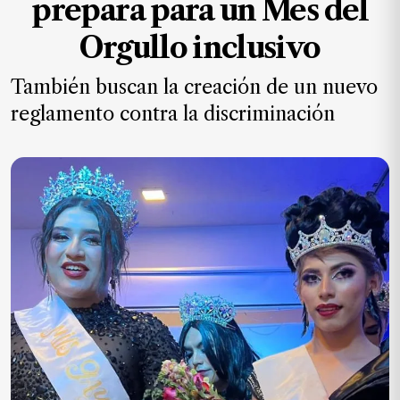
prepara para un Mes del
MXN
el
Orgullo inclusivo
mes.
También buscan la creación de un nuevo
Suscríbete ahora
reglamento contra la discriminación
NOTICIAS
Jalisco
Nacional
Internacional
Opinión
Deportes
Cultura
Turismo