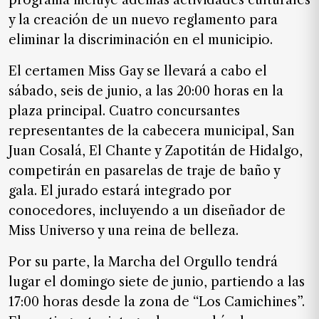
programa incluye además actividades culturales
SUSCRIPTORES
y la creación de un nuevo reglamento para
Edición
eliminar la discriminación en el municipio.
digital
El certamen Miss Gay se llevará a cabo el
sábado, seis de junio, a las 20:00 horas en la
plaza principal. Cuatro concursantes
Nosotros
representantes de la cabecera municipal, San
Contáctanos
Juan Cosalá, El Chante y Zapotitán de Hidalgo,
Anúnciate
competirán en pasarelas de traje de baño y
con
gala. El jurado estará integrado por
nosotros
conocedores, incluyendo a un diseñador de
Donativos
Miss Universo y una reina de belleza.
Por su parte, la Marcha del Orgullo tendrá
lugar el domingo siete de junio, partiendo a las
Videos
17:00 horas desde la zona de “Los Camichines”.
Hemeroteca