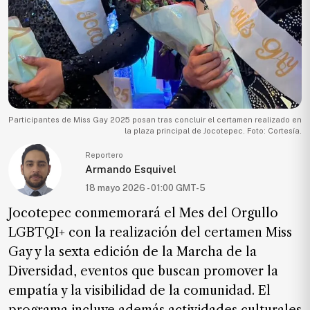
Ecología
Movilidad
Seguridad
Educación
Salud
Participantes de Miss Gay 2025 posan tras concluir el certamen realizado en
Política
la plaza principal de Jocotepec. Foto: Cortesía.
Economía
Reportero
Armando Esquivel
Entretenimiento
18 mayo 2026 - 01:00 GMT-5
Negocios
Jocotepec conmemorará el Mes del Orgullo
Real
LGBTQI+ con la realización del certamen Miss
Estate
Gay y la sexta edición de la Marcha de la
Gente
Diversidad, eventos que buscan promover la
empatía y la visibilidad de la comunidad. El
PARA