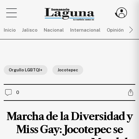
Inicio
Jalisco
Nacional
Internacional
Opinión
Dep
Sigue
toda
la
Orgullo LGBTQI+
Jocotepec
actualidad
sin
límites,
0
únete
a
SEMANARIO
Marcha de la Diversidad y
LAGUNA
por
Miss Gay: Jocotepec se
$
150