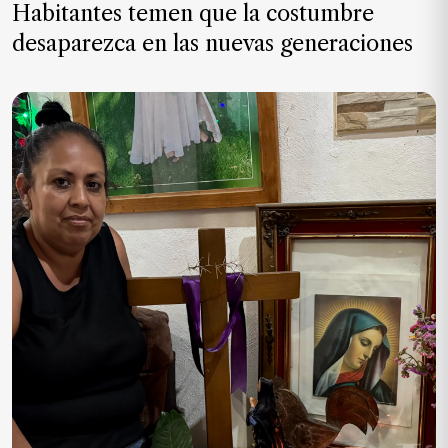
Habitantes temen que la costumbre
MXN
el
desaparezca en las nuevas generaciones
mes.
Suscríbete ahora
NOTICIAS
Jalisco
Nacional
Internacional
Opinión
Deportes
Cultura
Turismo