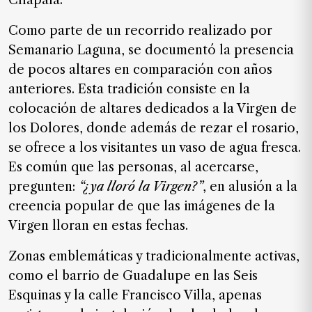
Chapala.
SUSCRIPTORES
Como parte de un recorrido realizado por
Edición
Semanario Laguna
, se documentó la presencia
digital
de pocos altares en comparación con años
anteriores. Esta tradición consiste en la
colocación de altares dedicados a la Virgen de
Nosotros
los Dolores, donde además de rezar el rosario,
Contáctanos
se ofrece a los visitantes un vaso de agua fresca.
Anúnciate
Es común que las personas, al acercarse,
con
pregunten:
“
¿ya lloró la Virgen?
”
, en alusión a la
nosotros
creencia popular de que las imágenes de la
Donativos
Virgen lloran en estas fechas.
Zonas emblemáticas y tradicionalmente activas,
como el barrio de Guadalupe en las Seis
Videos
Esquinas y la calle Francisco Villa, apenas
Hemeroteca