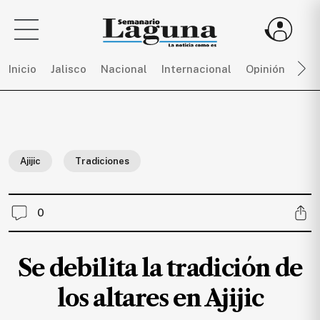
Inicio
Jalisco
Nacional
Internacional
Opinión
Dep
Sigue
toda
la
Ajijic
Tradiciones
actualidad
sin
límites,
0
únete
a
SEMANARIO
Se debilita la tradición de
LAGUNA
por
los altares en Ajijic
$
150