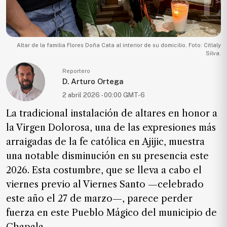
Ecología
Movilidad
Seguridad
Altar de la familia Flores Doña Cata al interior de su domicilio. Foto: Citlaly
Silva.
Educación
Reportero
Salud
D. Arturo Ortega
2 abril 2026 - 00:00 GMT-6
Política
La tradicional instalación de altares en honor a
Economía
la Virgen Dolorosa, una de las expresiones más
Entretenimiento
arraigadas de la fe católica en Ajijic, muestra
Negocios
una notable disminución en su presencia este
Real
2026. Esta costumbre, que se lleva a cabo el
Estate
viernes previo al Viernes Santo —celebrado
Gente
este año el 27 de marzo—, parece perder
fuerza en este Pueblo Mágico del municipio de
PARA