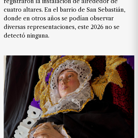
registraron la instalación de alrededor de
de
cuatro altares. En el barrio de San Sebastián,
noticias
donde en otros años se podían observar
FAQ
diversas representaciones, este 2026 no se
detectó ninguna.