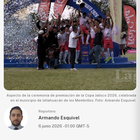
Ecología
Movilidad
Seguridad
Educación
Salud
Política
Economía
Entretenimiento
Negocios
Aspecto de la ceremonia de premiación de la Copa Jalisco 2026, celebrada
en el municipio de Ixtlahuacán de los Membrillos. Foto: Armando Esquivel.
Real
Estate
Reportero
Armando Esquivel
Gente
6 junio 2026 - 01:00 GMT-5
PARA