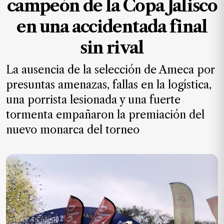
campeón de la Copa Jalisco
MXN
el
en una accidentada final
mes.
sin rival
Suscríbete ahora
La ausencia de la selección de Ameca por
presuntas amenazas, fallas en la logística,
NOTICIAS
una porrista lesionada y una fuerte
Jalisco
tormenta empañaron la premiación del
Nacional
nuevo monarca del torneo
Internacional
Opinión
Deportes
Cultura
Turismo