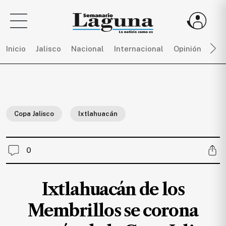
Inicio
Jalisco
Nacional
Internacional
Opinión
Dep
Sigue
toda
la
Copa Jalisco
Ixtlahuacán
actualidad
sin
límites,
0
únete
a
SEMANARIO
Ixtlahuacán de los
LAGUNA
por
Membrillos se corona
$
150