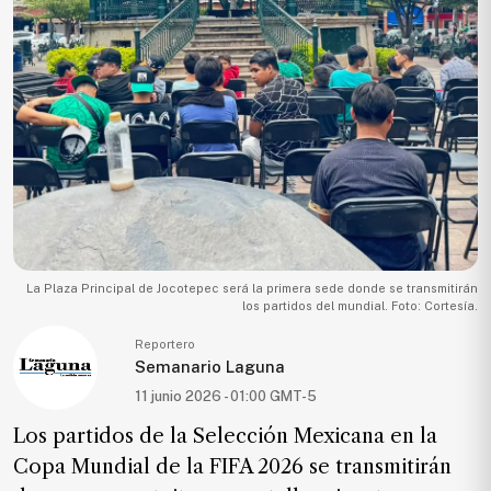
Ecología
Movilidad
Seguridad
Educación
Salud
Política
Economía
Entretenimiento
La Plaza Principal de Jocotepec será la primera sede donde se transmitirán
los partidos del mundial. Foto: Cortesía.
Negocios
Reportero
Real
Semanario Laguna
Estate
11 junio 2026 - 01:00 GMT-5
Gente
Los partidos de la Selección Mexicana en la
Copa Mundial de la FIFA 2026 se transmitirán
PARA