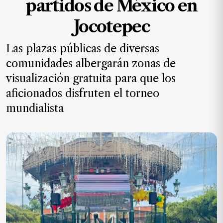
partidos de México en
MXN
el
Jocotepec
mes.
Las plazas públicas de diversas
Suscríbete ahora
comunidades albergarán zonas de
visualización gratuita para que los
NOTICIAS
aficionados disfruten el torneo
mundialista
Jalisco
Nacional
Internacional
Opinión
Deportes
Cultura
Turismo