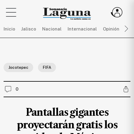
Inicio
Jalisco
Nacional
Internacional
Opinión
Dep
Sigue
toda
la
Jocotepec
FIFA
actualidad
sin
límites,
0
únete
a
SEMANARIO
Pantallas gigantes
LAGUNA
por
proyectarán gratis los
$
150