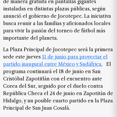
de manera gratuita en pantallas gigantes
SUSCRIPTORES
instaladas en distintas plazas públicas, según
Edición
anunció el gobierno de Jocotepec. La iniciativa
digital
busca reunir a las familias y aficionados locales
para vivir la pasión del torneo de fútbol más
importante del planeta.
Nosotros
La Plaza Principal de Jocotepec será la primera
Contáctanos
sede este jueves
11 de junio para proyectar el
Anúnciate
partido inaugural entre México y Sudáfrica.
El
con
programa continuará el 18 de junio en San
nosotros
Cristóbal Zapotitlán con el encuentro ante
Donativos
Corea del Sur, seguido por el duelo contra
República Checa el 24 de junio en Zapotitán de
Hidalgo, y un posible cuarto partido en la Plaza
Videos
Principal de San Juan Cosalá.
Hemeroteca