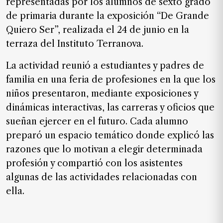
representadas por los alumnos de sexto grado
SUSCRIPTORES
de primaria durante la exposición “De Grande
Edición
Quiero Ser”, realizada el 24 de junio en la
digital
terraza del Instituto Terranova.
La actividad reunió a estudiantes y padres de
familia en una feria de profesiones en la que los
Nosotros
niños presentaron, mediante exposiciones y
Contáctanos
dinámicas interactivas, las carreras y oficios que
Anúnciate
sueñan ejercer en el futuro. Cada alumno
con
preparó un espacio temático donde explicó las
nosotros
razones que lo motivan a elegir determinada
Donativos
profesión y compartió con los asistentes
algunas de las actividades relacionadas con
ella.
Videos
Hemeroteca