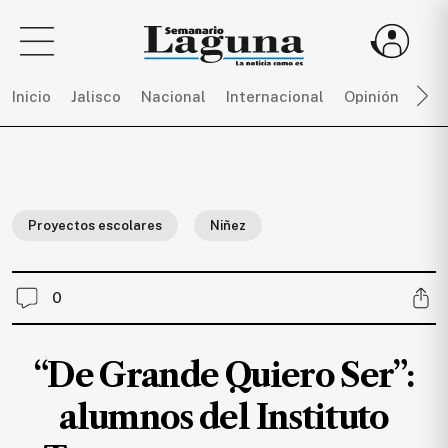
Inicio
Jalisco
Nacional
Internacional
Opinión
Dep
Sigue
toda
la
Proyectos escolares
Niñez
actualidad
sin
límites,
0
únete
a
SEMANARIO
“De Grande Quiero Ser”:
LAGUNA
por
alumnos del Instituto
$
150