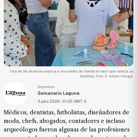
Ecología
Movilidad
Seguridad
Educación
Salud
Política
Economía
Una de las alumnas explica a una madre de familia la labor que realiza un
dentista. Foto: D. Arturo Ortega.
Entretenimiento
Reportero
Negocios
Semanario Laguna
Real
3 julio 2026 - 01:00 GMT-5
Estate
Médicos, dentistas, futbolistas, diseñadores de
Gente
moda, chefs, abogados, contadores e incluso
arqueólogos fueron algunas de las profesiones
PARA