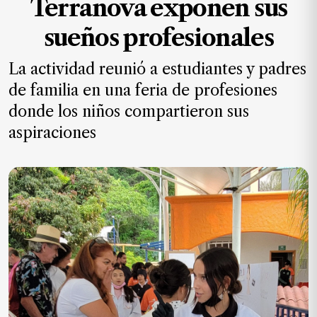
Terranova exponen sus
MXN
el
sueños profesionales
mes.
La actividad reunió a estudiantes y padres
Suscríbete ahora
de familia en una feria de profesiones
donde los niños compartieron sus
NOTICIAS
aspiraciones
Jalisco
Nacional
Internacional
Opinión
Deportes
Cultura
Turismo