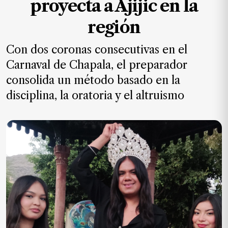
proyecta a Ajijic en la
MXN
el
región
mes.
Con dos coronas consecutivas en el
Suscríbete ahora
Carnaval de Chapala, el preparador
consolida un método basado en la
NOTICIAS
disciplina, la oratoria y el altruismo
Jalisco
Nacional
Internacional
Opinión
Deportes
Cultura
Turismo