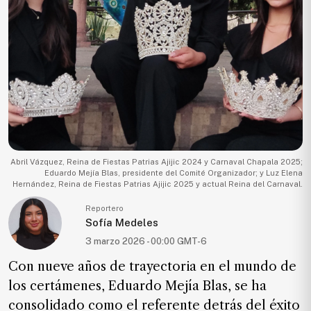
Ecología
Movilidad
Seguridad
Educación
Salud
Política
Economía
Abril Vázquez, Reina de Fiestas Patrias Ajijic 2024 y Carnaval Chapala 2025;
Eduardo Mejía Blas, presidente del Comité Organizador; y Luz Elena
Entretenimiento
Hernández, Reina de Fiestas Patrias Ajijic 2025 y actual Reina del Carnaval.
Negocios
Reportero
Sofía Medeles
Real
3 marzo 2026 - 00:00 GMT-6
Estate
Con nueve años de trayectoria en el mundo de
Gente
los certámenes, Eduardo Mejía Blas, se ha
consolidado como el referente detrás del éxito
PARA