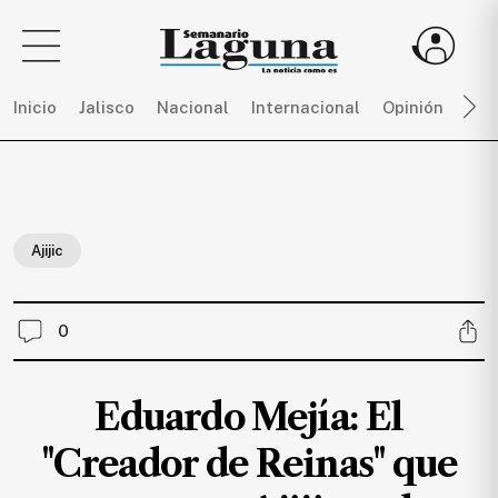
Inicio
Jalisco
Nacional
Internacional
Opinión
Dep
Sigue
toda
la
Ajijic
actualidad
sin
límites,
0
únete
a
SEMANARIO
Eduardo Mejía: El
LAGUNA
por
"Creador de Reinas" que
$
150