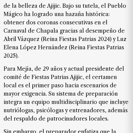
SUSCRIPTORES
de la belleza de Ajijic. Bajo su tutela, el Pueblo
Mágico ha logrado una hazaña histórica:
Edición
digital
obtener dos coronas consecutivas en el
Carnaval de Chapala gracias al desempeño de
Abril Vázquez (Reina Fiestas Patrias 2024) y Luz
Elena López Hernández (Reina Fiestas Patrias
Nosotros
2025).
Contáctanos
Para Mejía, de 29 años y actual presidente del
Anúnciate
con
comité de Fiestas Patrias Ajijic, el certamen
nosotros
local es el primer paso hacia escenarios de
mayor exigencia. Su sistema de preparación
Donativos
integra un equipo multidisciplinario que incluye
nutriólogas, psicólogas y entrenadores, además
del respaldo de patrocinadores locales.
Videos
Hemeroteca
Sin embargo, el preparador enfatiza que la