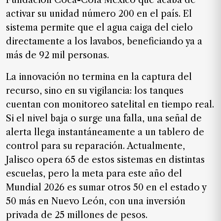
Fundación Coca-Cola México que acaba de
SUSCRIPTORES
activar su unidad número 200 en el país. El
Edición
sistema permite que el agua caiga del cielo
digital
directamente a los lavabos, beneficiando ya a
más de 92 mil personas.
La innovación no termina en la captura del
Nosotros
recurso, sino en su vigilancia: los tanques
Contáctanos
cuentan con monitoreo satelital en tiempo real.
Anúnciate
Si el nivel baja o surge una falla, una señal de
con
alerta llega instantáneamente a un tablero de
nosotros
control para su reparación. Actualmente,
Donativos
Jalisco opera 65 de estos sistemas en distintas
escuelas, pero la meta para este año del
Mundial 2026 es sumar otros 50 en el estado y
50 más en Nuevo León, con una inversión
Videos
privada de 25 millones de pesos.
Hemeroteca