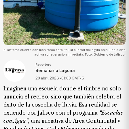
Ecología
Movilidad
Seguridad
Educación
Salud
El sistema cuenta con monitoreo satelital: si el nivel del agua baja, una alerta
Política
activa su reparación inmediata. Foto: Gobierno de Jalisco.
Economía
Reportero
Semanario Laguna
Entretenimiento
20 abril 2026 - 01:00 GMT-5
Negocios
Imaginen una escuela donde el timbre no solo
Real
anuncia el recreo, sino que también celebra el
Estate
éxito de la cosecha de lluvia. Esa realidad se
Gente
extiende por Jalisco con el programa
“Escuelas
con Agua”
, una iniciativa de Arca Continental y
PARA