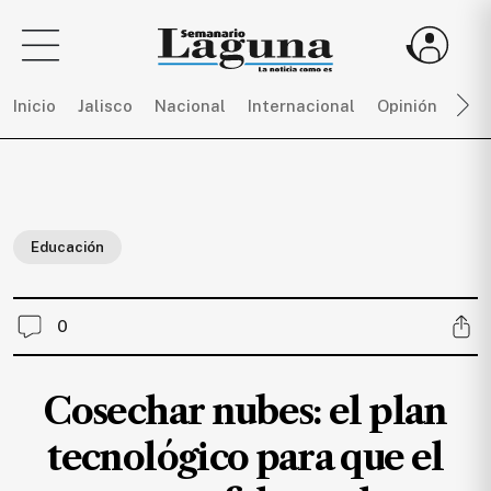
Inicio
Jalisco
Nacional
Internacional
Opinión
Dep
Sigue
toda
la
Educación
actualidad
sin
límites,
0
únete
a
SEMANARIO
Cosechar nubes: el plan
LAGUNA
por
tecnológico para que el
$
150