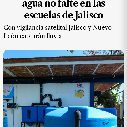
agua no falte en las
MXN
el
escuelas de Jalisco
mes.
Con vigilancia satelital Jalisco y Nuevo
Suscríbete ahora
León captarán lluvia
NOTICIAS
Jalisco
Nacional
Internacional
Opinión
Deportes
Cultura
Turismo