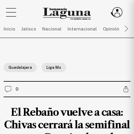
Inicio
Jalisco
Nacional
Internacional
Opinión
Dep
Sigue
toda
la
Guadalajara
Liga Mx
actualidad
sin
límites,
0
únete
a
SEMANARIO
El Rebaño vuelve a casa:
LAGUNA
por
Chivas cerrará la semifinal
$
150