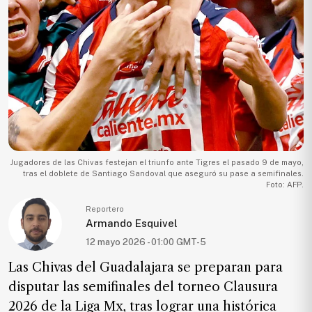
Ecología
Movilidad
Seguridad
Educación
Salud
Política
Economía
Jugadores de las Chivas festejan el triunfo ante Tigres el pasado 9 de mayo,
tras el doblete de Santiago Sandoval que aseguró su pase a semifinales.
Entretenimiento
Foto: AFP.
Negocios
Reportero
Armando Esquivel
Real
12 mayo 2026 - 01:00 GMT-5
Estate
Las Chivas del Guadalajara se preparan para
Gente
disputar las semifinales del torneo Clausura
2026 de la Liga Mx, tras lograr una histórica
PARA