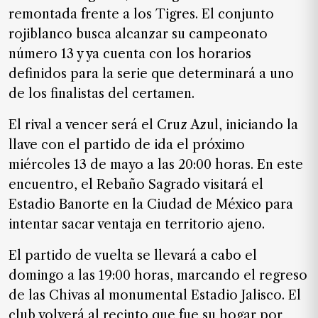
SUSCRIPTORES
remontada frente a los Tigres. El conjunto
rojiblanco busca alcanzar su campeonato
Edición
digital
número 13 y ya cuenta con los horarios
definidos para la serie que determinará a uno
de los finalistas del certamen.
Nosotros
El rival a vencer será el Cruz Azul, iniciando la
Contáctanos
llave con el partido de ida el próximo
miércoles 13 de mayo a las 20:00 horas. En este
Anúnciate
con
encuentro, el Rebaño Sagrado visitará el
nosotros
Estadio Banorte en la Ciudad de México para
intentar sacar ventaja en territorio ajeno.
Donativos
El partido de vuelta se llevará a cabo el
domingo a las 19:00 horas, marcando el regreso
Videos
de las Chivas al monumental Estadio Jalisco. El
Hemeroteca
club volverá al recinto que fue su hogar por