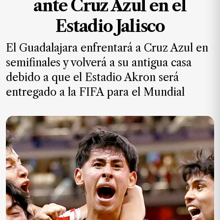
ante Cruz Azul en el
MXN
el
Estadio Jalisco
mes.
El Guadalajara enfrentará a Cruz Azul en
Suscríbete ahora
semifinales y volverá a su antigua casa
debido a que el Estadio Akron será
NOTICIAS
entregado a la FIFA para el Mundial
Jalisco
Nacional
Internacional
Opinión
Deportes
Cultura
Turismo