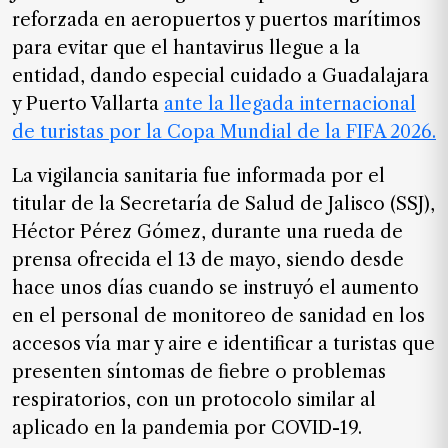
SUSCRIPTORES
reforzada en aeropuertos y puertos marítimos
para evitar que el hantavirus llegue a la
Edición
digital
entidad, dando especial cuidado a Guadalajara
y Puerto Vallarta
ante la llegada internacional
de turistas
por la Copa Mundial de la FIFA 2026.
Nosotros
La vigilancia sanitaria fue informada por el
Contáctanos
titular de la Secretaría de Salud de Jalisco (SSJ),
Héctor Pérez Gómez, durante una rueda de
Anúnciate
con
prensa ofrecida el 13 de mayo, siendo desde
nosotros
hace unos días cuando se instruyó el aumento
en el personal de monitoreo de sanidad en los
Donativos
accesos vía mar y aire e identificar a turistas que
presenten síntomas de fiebre o problemas
respiratorios, con un protocolo similar al
Videos
aplicado en la pandemia por COVID-19.
Hemeroteca