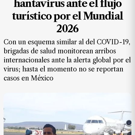
hantavirus ante el flujo
MXN
el
turístico por el Mundial
mes.
2026
Suscríbete ahora
Con un esquema similar al del COVID-19,
brigadas de salud monitorean arribos
NOTICIAS
internacionales ante la alerta global por el
Jalisco
virus; hasta el momento no se reportan
Nacional
casos en México
Internacional
Opinión
Deportes
Cultura
Turismo