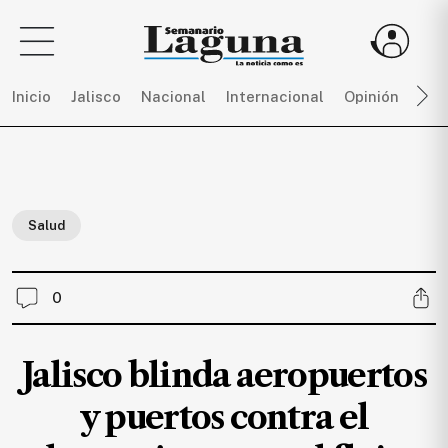
Inicio
Jalisco
Nacional
Internacional
Opinión
Dep
Sigue
toda
la
Salud
actualidad
sin
límites,
0
únete
a
SEMANARIO
Jalisco blinda aeropuertos
LAGUNA
por
y puertos contra el
$
150