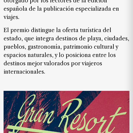
otorgado por los lectores de la edición
SUSCRIPTORES
española de la publicación especializada en
Edición
viajes.
digital
El premio distingue la oferta turística del
estado, que integra destinos de playa, ciudades,
pueblos, gastronomía, patrimonio cultural y
Nosotros
espacios naturales, y lo posiciona entre los
Contáctanos
destinos mejor valorados por viajeros
Anúnciate
internacionales.
con
nosotros
Donativos
Videos
Hemeroteca