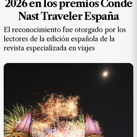
2026 en los premios Condé
MXN
el
Nast Traveler España
mes.
El reconocimiento fue otorgado por los
Suscríbete ahora
lectores de la edición española de la
revista especializada en viajes
NOTICIAS
Jalisco
Nacional
Internacional
Opinión
Deportes
Cultura
Turismo