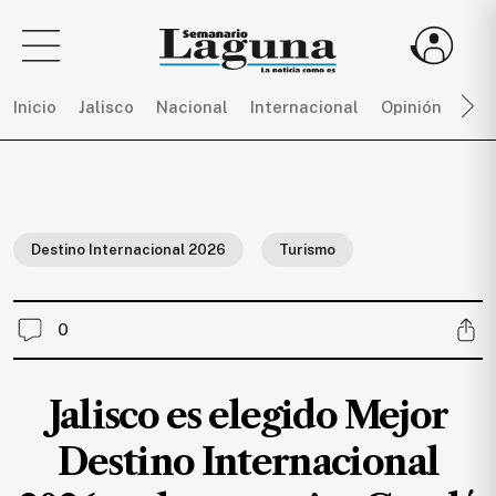
Inicio
Jalisco
Nacional
Internacional
Opinión
Dep
Sigue
toda
la
Destino Internacional 2026
Turismo
actualidad
sin
límites,
0
únete
a
SEMANARIO
Jalisco es elegido Mejor
LAGUNA
por
Destino Internacional
$
150