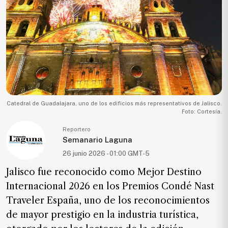
Ecología
Movilidad
Seguridad
Educación
Salud
Política
Catedral de Guadalajara, uno de los edificios más representativos de Jalisco.
Foto: Cortesía.
Economía
Reportero
Entretenimiento
Semanario Laguna
Negocios
26 junio 2026 - 01:00 GMT-5
Real
Jalisco fue reconocido como Mejor Destino
Estate
Internacional 2026 en los Premios Condé Nast
Gente
Traveler España, uno de los reconocimientos
de mayor prestigio en la industria turística,
PARA