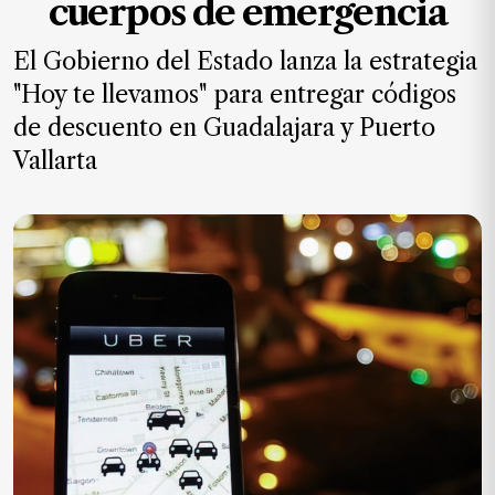
cuerpos de emergencia
MXN
el
El Gobierno del Estado lanza la estrategia
mes.
"Hoy te llevamos" para entregar códigos
Suscríbete ahora
de descuento en Guadalajara y Puerto
Vallarta
NOTICIAS
Jalisco
Nacional
Internacional
Opinión
Deportes
Cultura
Turismo