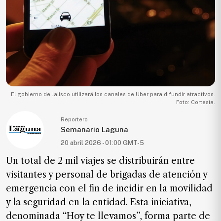
Ecología
Movilidad
Seguridad
Educación
Salud
Política
El gobierno de Jalisco utilizará los canales de Uber para difundir atractivos.
Foto: Cortesía.
Economía
Reportero
Entretenimiento
Semanario Laguna
20 abril 2026 - 01:00 GMT-5
Negocios
Un total de 2 mil viajes se distribuirán entre
Real
Estate
visitantes y personal de brigadas de atención y
emergencia con el fin de incidir en la movilidad
Gente
y la seguridad en la entidad. Esta iniciativa,
denominada “Hoy te llevamos”, forma parte de
PARA