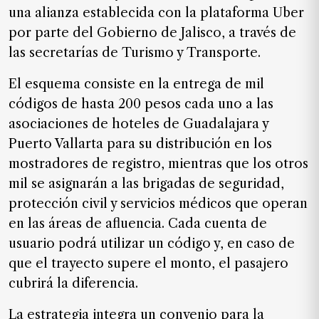
SUSCRIPTORES
una alianza establecida con la plataforma Uber
por parte del Gobierno de Jalisco, a través de
Edición
las secretarías de Turismo y Transporte.
digital
El esquema consiste en la entrega de mil
códigos de hasta 200 pesos cada uno a las
Nosotros
asociaciones de hoteles de Guadalajara y
Puerto Vallarta para su distribución en los
Contáctanos
mostradores de registro, mientras que los otros
Anúnciate
mil se asignarán a las brigadas de seguridad,
con
nosotros
protección civil y servicios médicos que operan
en las áreas de afluencia. Cada cuenta de
Donativos
usuario podrá utilizar un código y, en caso de
que el trayecto supere el monto, el pasajero
cubrirá la diferencia.
Videos
La estrategia integra un convenio para la
Hemeroteca