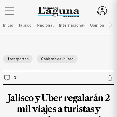
Inicio
Jalisco
Nacional
Internacional
Opinión
Dep
Sigue
toda
la
Transportes
Gobierno de Jalisco
actualidad
sin
límites,
0
únete
a
SEMANARIO
Jalisco y Uber regalarán 2
LAGUNA
por
mil viajes a turistas y
$
150