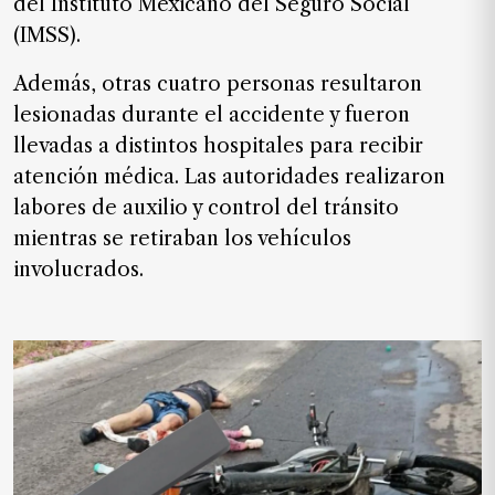
del Instituto Mexicano del Seguro Social
de
(IMSS).
noticias
FAQ
Además, otras cuatro personas resultaron
lesionadas durante el accidente y fueron
llevadas a distintos hospitales para recibir
atención médica. Las autoridades realizaron
labores de auxilio y control del tránsito
mientras se retiraban los vehículos
involucrados.