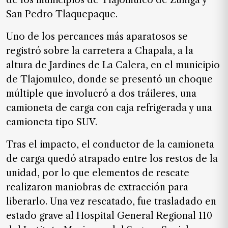
de los municipios de Tlajomulco de Zúñiga y
SUSCRIPTORES
San Pedro Tlaquepaque.
Edición
Uno de los percances más aparatosos se
digital
registró sobre la carretera a Chapala, a la
altura de Jardines de La Calera, en el municipio
de Tlajomulco, donde se presentó un choque
Nosotros
múltiple que involucró a dos tráileres, una
Contáctanos
camioneta de carga con caja refrigerada y una
Anúnciate
camioneta tipo SUV.
con
nosotros
Tras el impacto, el conductor de la camioneta
de carga quedó atrapado entre los restos de la
Donativos
unidad, por lo que elementos de rescate
realizaron maniobras de extracción para
liberarlo. Una vez rescatado, fue trasladado en
Videos
estado grave al Hospital General Regional 110
Hemeroteca