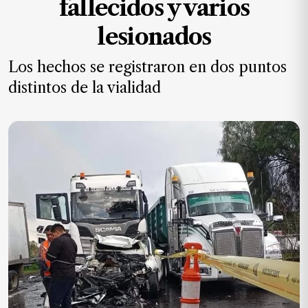
fallecidos y varios
MXN
el
lesionados
mes.
Los hechos se registraron en dos puntos
Suscríbete ahora
distintos de la vialidad
NOTICIAS
Jalisco
Nacional
Internacional
Opinión
Deportes
Cultura
Turismo