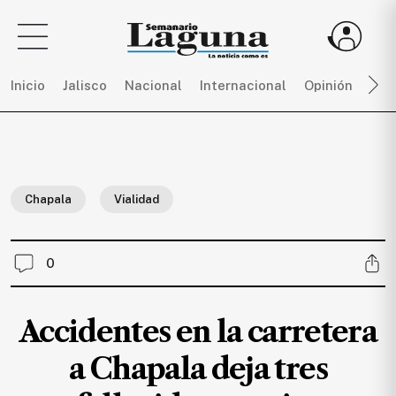
Inicio
Jalisco
Nacional
Internacional
Opinión
Dep
Sigue
toda
la
Chapala
Vialidad
actualidad
sin
límites,
0
únete
a
SEMANARIO
Accidentes en la carretera
LAGUNA
por
a Chapala deja tres
$
150