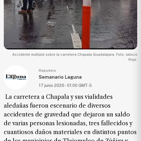
Ecología
Movilidad
Seguridad
Educación
Salud
Accidente múltiple sobre la carretera Chapala Guadalajara. Foto: Jalisco
Política
Rojo.
Economía
Reportero
Semanario Laguna
Entretenimiento
17 junio 2026 - 01:00 GMT-5
Negocios
La carretera a Chapala y sus vialidades
Real
aledañas fueron escenario de diversos
Estate
accidentes de gravedad que dejaron un saldo
Gente
de varias personas lesionadas, tres fallecidos y
cuantiosos daños materiales en distintos puntos
PARA