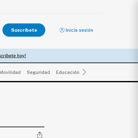
Suscríbete
Inicia sesión
críbete hoy!
Movilidad
Seguridad
Educación
Salud
Política
Eco