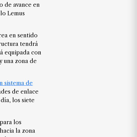
to de avance en
ablo Lemus
rea en sentido
tructura tendrá
rá equipada con
 y una zona de
n sistema de
ades de enlace
ía, los siete
 para los
 hacia la zona