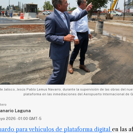
e Jalisco, Jesús Pablo Lemus Navarro, durante la supervisión de las obras del nue
plataforma en las inmediaciones del Aeropuerto Internacional de Gu
tero
anario Laguna
ayo 2026 - 01:00 GMT-5
uardo para vehículos de plataforma digital
en las a