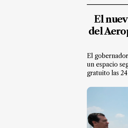
Suscríbete ahora
El nuev
NOTICIAS
del Aero
Jalisco
Nacional
El gobernador 
Internacional
un espacio seg
gratuito las 2
Opinión
Deportes
Cultura
Turismo
Ecología
Movilidad