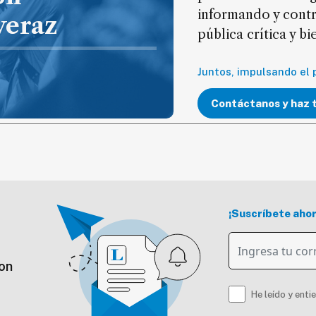
informando y cont
veraz
pública crítica y b
Juntos, impulsando el 
Contáctanos y haz 
¡Suscríbete aho
on
He leído y enti