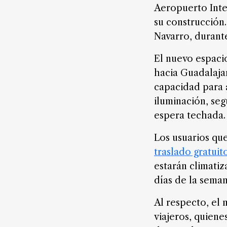
digital
Aeropuerto Inte
su construcción.
Navarro, durante
Nosotros
El nuevo espacio
Contáctanos
hacia Guadalajar
Anúnciate
capacidad para 
con
iluminación, seg
nosotros
espera techada.
Donativos
Los usuarios qu
traslado gratuit
estarán climatiz
Videos
días de la seman
Hemeroteca
de
Al respecto, el 
noticias
viajeros, quiene