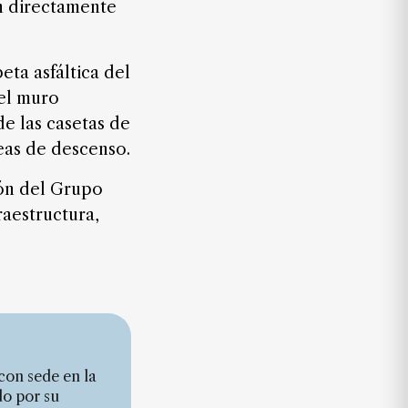
án directamente
eta asfáltica del
 el muro
de las casetas de
reas de descenso.
ión del Grupo
raestructura,
con sede en la
do por su