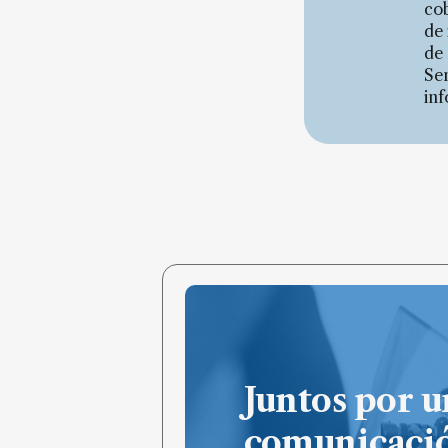
cob
de 
de 
Se
inf
Juntos por u
comunicaci