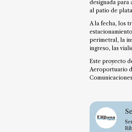
FAQ
designada para 
al patio de plat
A la fecha, los 
estacionamiento
perimetral, la i
ingreso, las vial
Este proyecto de
Aeroportuario de
Comunicaciones 
Se
Sem
Rib