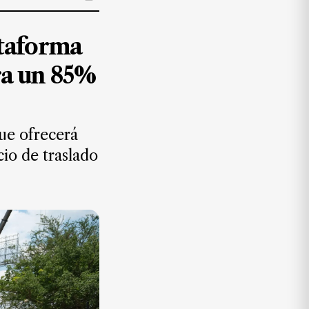
ataforma
ra un 85%
que ofrecerá
io de traslado