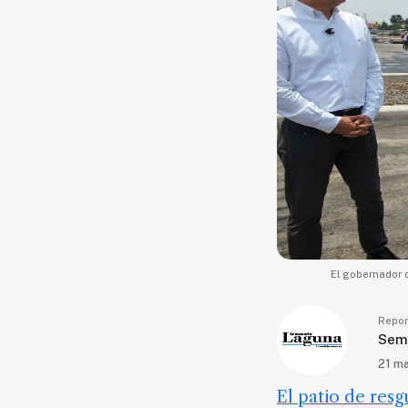
Seguridad
Educación
Salud
Política
Economía
Entretenimiento
Negocios
Real
Estate
El gobernador d
Gente
Repor
PARA
Sem
SUSCRIPTORES
21 m
Edición
El patio de resg