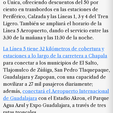
o Única, ofreciendo descuentos del 50 por
de
ciento en transbordos en las estaciones de
noticias
Periférico, Calzada y las Líneas 1, 3 y 4 del Tren
FAQ
Ligero. También se ampliará el horario de la
Línea 5 Aeropuerto, dando el servicio entre las
3:30 de la mañana y las 11:30 de la noche.
La Línea 5 tiene 32 kilómetros de cobertura y
estaciones
a lo largo de la carretera a Chapala
para conectar a los municipios de El Salto,
Tlajomulco de Zúñiga, San Pedro Tlaquepaque,
Guadalajara y Zapopan, con una capacidad de
movilizar a 27 mil pasajeros diariamente;
además,
conectará el Aeropuerto Internacional
de Guadalajara
con el Estadio Akron, el Parque
Agua Azul y Expo Guadalajara, a través de tres
rutas troncales.