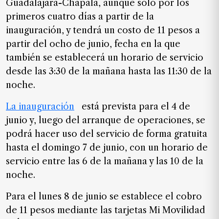
Guadalajara-Chapala,
aunque solo por los
SUSCRIPTORES
primeros cuatro días a partir de la
Edición
inauguración, y tendrá un costo de 11 pesos a
digital
partir del ocho de junio, fecha en la que
también se establecerá un horario de servicio
desde las 3:30 de la mañana hasta las 11:30 de la
Nosotros
noche.
Contáctanos
La inauguración
está prevista para el 4 de
Anúnciate
junio
y, luego del arranque de operaciones, se
con
podrá hacer uso del servicio de forma gratuita
nosotros
hasta el domingo 7 de junio, con un horario de
Donativos
servicio entre las 6 de la mañana y las 10 de la
noche.
Para el lunes 8 de junio se establece el cobro
Videos
de 11 pesos mediante las tarjetas Mi Movilidad
Hemeroteca