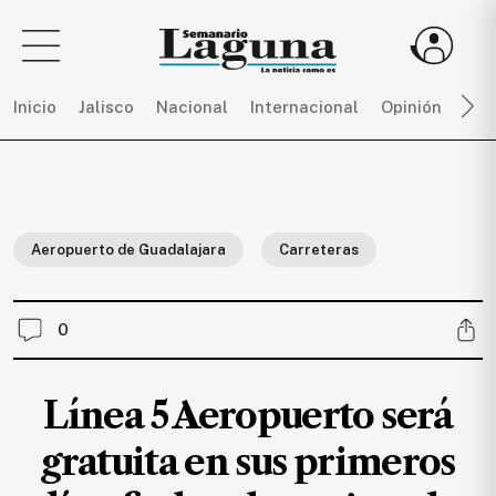
Inicio
Jalisco
Nacional
Internacional
Opinión
Dep
Sigue
toda
la
Aeropuerto de Guadalajara
Carreteras
actualidad
sin
límites,
0
únete
a
SEMANARIO
Línea 5 Aeropuerto será
LAGUNA
por
gratuita en sus primeros
$
150