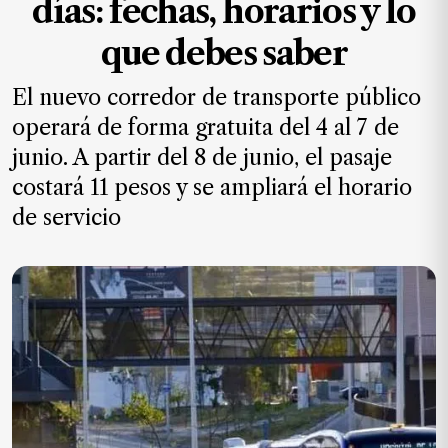
días: fechas, horarios y lo
MXN
el
que debes saber
mes.
El nuevo corredor de transporte público
Suscríbete ahora
operará de forma gratuita del 4 al 7 de
junio. A partir del 8 de junio, el pasaje
NOTICIAS
costará 11 pesos y se ampliará el horario
de servicio
Jalisco
Nacional
Internacional
Opinión
Deportes
Cultura
Turismo