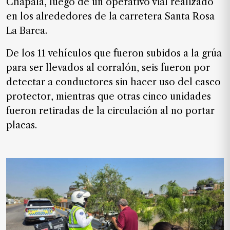
Chapala, luego de un operativo vial realizado
SUSCRIPTORES
en los alrededores de la carretera Santa Rosa
Edición
La Barca.
digital
De los 11 vehículos que fueron subidos a la grúa
para ser llevados al corralón, seis fueron por
detectar a conductores sin hacer uso del casco
Nosotros
protector, mientras que otras cinco unidades
Contáctanos
fueron retiradas de la circulación al no portar
Anúnciate
placas.
con
nosotros
Donativos
Videos
Hemeroteca