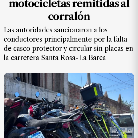
motocicletas remitidas al
MXN
el
corralón
mes.
Las autoridades sancionaron a los
Suscríbete ahora
conductores principalmente por la falta
de casco protector y circular sin placas en
NOTICIAS
la carretera Santa Rosa-La Barca
Jalisco
Nacional
Internacional
Opinión
Deportes
Cultura
Turismo