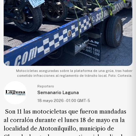
Ecología
Movilidad
Seguridad
Educación
Salud
Política
Economía
Motocicletas aseguradas sobre la plataforma de una grúa, tras haber
cometido infracciones al reglamento de tránsito local. Foto: Cortesía.
Entretenimiento
Reportero
Negocios
Semanario Laguna
Real
18 mayo 2026 - 01:00 GMT-5
Estate
Son 11 las motocicletas que fueron mandadas
Gente
al corralón durante el lunes 18 de mayo en la
localidad de Atotonilquillo, municipio de
PARA