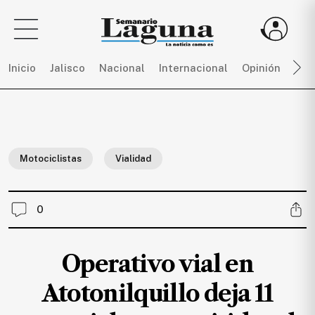
Inicio
Jalisco
Nacional
Internacional
Opinión
Dep
Sigue
toda
la
Motociclistas
Vialidad
actualidad
sin
límites,
0
únete
a
SEMANARIO
Operativo vial en
LAGUNA
por
Atotonilquillo deja 11
$
150