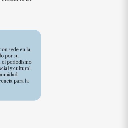
con sede en la
do por su
, el periodismo
cial y cultural
omunidad,
encia para la