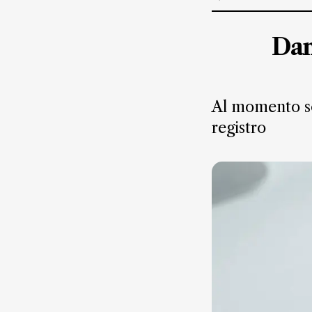
Suscríbete ahora
Dan
NOTICIAS
Jalisco
Al momento so
registro
Nacional
Internacional
Opinión
Deportes
Cultura
Turismo
Ecología
Movilidad