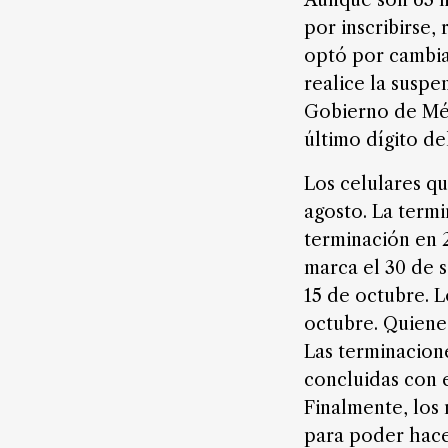
Aunque son 63 mi
digital
por inscribirse
optó por cambiar
realice la suspe
Nosotros
Gobierno de Méx
Contáctanos
último dígito de
Anúnciate
Los celulares q
con
nosotros
agosto. La termi
terminación en 2
Donativos
marca el 30 de s
15 de octubre. L
octubre. Quiene
Videos
Las terminacion
Hemeroteca
concluidas con 
de
Finalmente, los
noticias
para poder hacer