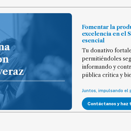
Fomentar la prod
excelencia en el 
esencial
na
Tu donativo fortale
ón
permitiéndoles seg
informando y cont
veraz
pública crítica y b
Juntos, impulsando el 
Contáctanos y haz 