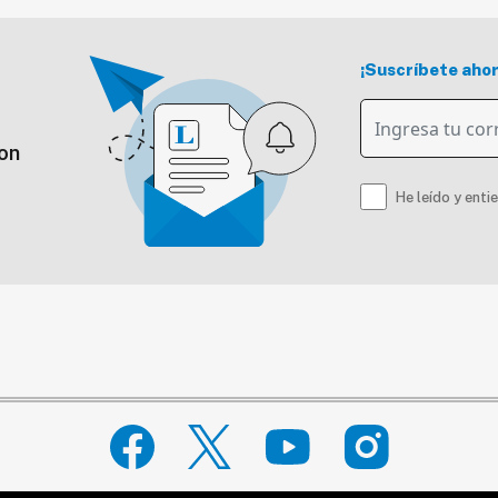
¡Suscríbete aho
on
He leído y enti