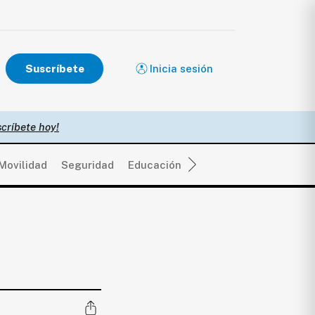
Suscríbete
Inicia sesión
críbete hoy!
Movilidad
Seguridad
Educación
Salud
Política
Eco