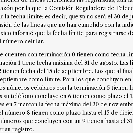
llones de líneas telefónicas las registradas, aún f
, razón por la que la Comisión Reguladora de Tele
 la fecha límite; es decir, que ya no será el 30 de 
nsión de las líneas que no han cumplido con la indi
ico informó que la fecha límite para registrarse 
l número celular.
ue cuenten con terminación 0 tienen como fecha lím
nación 1 tiene fecha máxima del 31 de agosto. Las l
 tienen fecha del 15 de septiembre. Los que al final
eptiembre como límite. Para los que concluyan en 4
os números celulares con la terminación 5 tienen h
s su teléfono concluye en 6 tienen como plazo el 
es en 7 marcan la fecha máxima del 30 de noviembr
el número 8 tienen como plazo hasta el 15 de dici
 números que concluyen con un 9 tienen hasta el 3
 su registro.