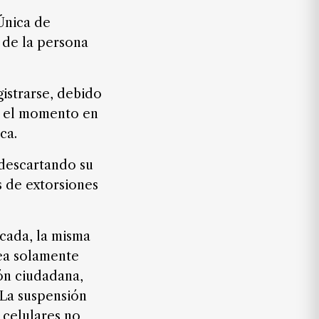
 Única de
 de la persona
istrarse, debido
de el momento en
ca.
 descartando su
s de extorsiones
cada, la misma
nea solamente
ión ciudadana,
 La suspensión
s celulares no