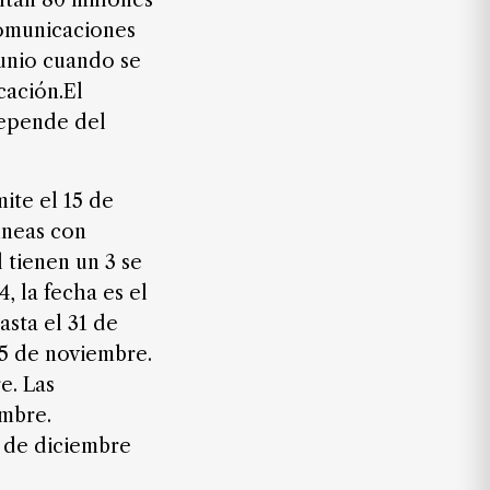
altan 80 millones
comunicaciones
junio cuando se
cación.El
depende del
ite el 15 de
íneas con
 tienen un 3 se
, la fecha es el
asta el 31 de
15 de noviembre.
e. Las
embre.
1 de diciembre