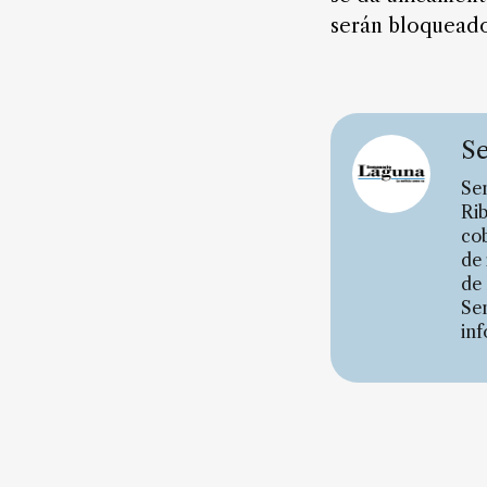
serán bloqueado
Se
Sem
Rib
cob
de 
de 
Se
inf