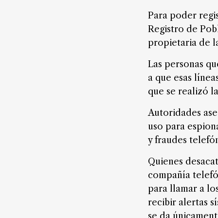
FAQ
Para poder regis
Registro de Pobl
propietaria de la
Las personas que
a que esas líne
que se realizó l
Autoridades ase
uso para espiona
y fraudes telefó
Quienes desacat
compañía telefón
para llamar a lo
recibir alertas 
se da únicamente