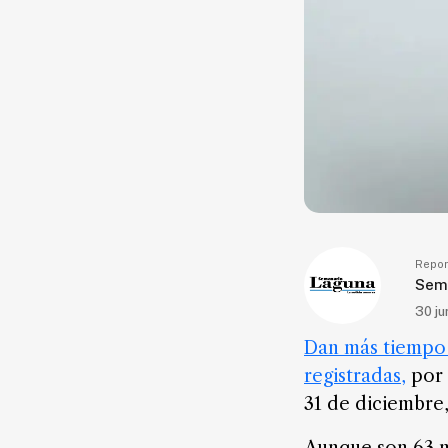
Seguridad
Educación
Salud
Política
Economía
Entretenimiento
Negocios
Real
Repor
Estate
Sem
30 ju
Gente
Dan más tiempo 
PARA
registradas,
por 
SUSCRIPTORES
31 de diciembre
Edición