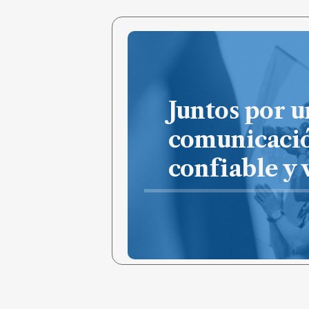
Juntos por u
comunicaci
confiable y