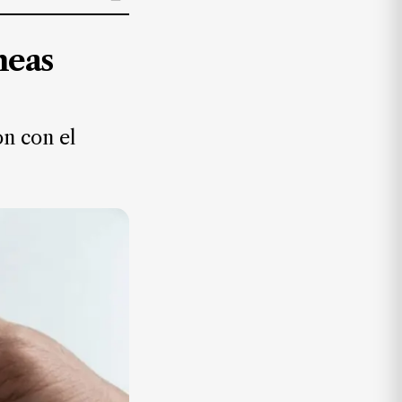
neas
on con el