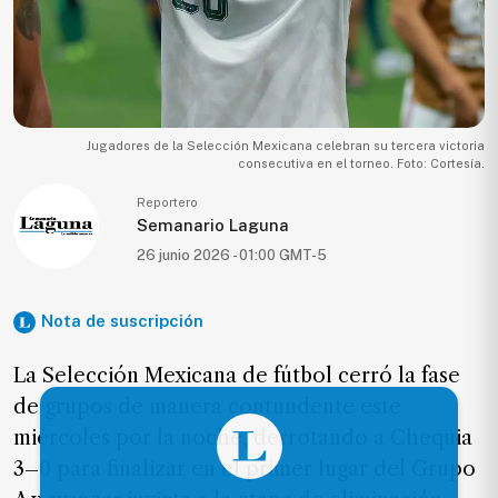
Ecología
Movilidad
Seguridad
Educación
Jugadores de la Selección Mexicana celebran su tercera victoria
consecutiva en el torneo. Foto: Cortesía.
Salud
Reportero
Política
Semanario Laguna
Economía
26 junio 2026 - 01:00 GMT-5
Entretenimiento
Nota de suscripción
Negocios
Real
La Selección Mexicana de fútbol cerró la fase
Estate
de grupos de manera contundente este
Gente
miércoles por la noche, derrotando a Chequia
3–0 para finalizar en el primer lugar del Grupo
PARA