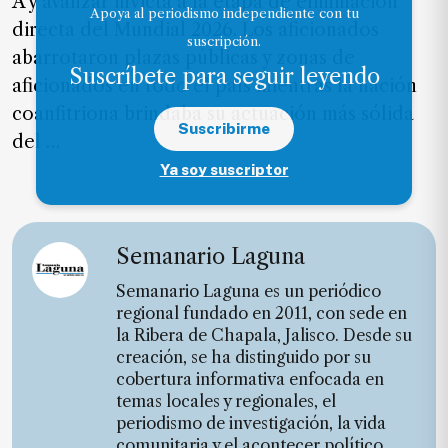
A y avanzar invicta a la etapa de eliminación
SUSCRIPTORES
Apoya al periodismo independiente con tu
directa del Mundial 2026. Los aficionados
suscripción.
Edición
abarrotaron plazas públicas y zonas de
Suscríbete para seguir leyendo
digital
aficionados en todo el país mientras la nación
coanfitriona brindaba su actuación más sólida
Suscribirme
del …
Nosotros
Ya soy suscriptor
Contáctanos
Anúnciate
Semanario Laguna
con
nosotros
Semanario Laguna es un periódico
regional fundado en 2011, con sede en
Donativos
la Ribera de Chapala, Jalisco. Desde su
creación, se ha distinguido por su
cobertura informativa enfocada en
temas locales y regionales, el
Videos
periodismo de investigación, la vida
Hemeroteca
comunitaria y el acontecer político,