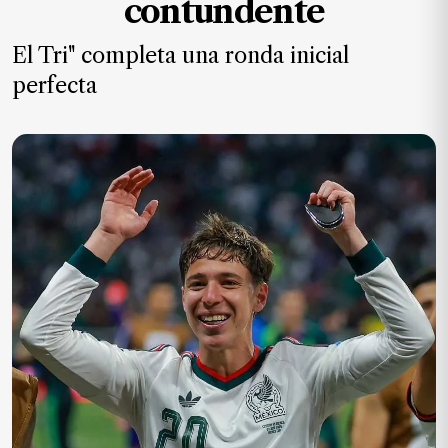
contundente
MXN
el
El Tri" completa una ronda inicial
mes.
perfecta
Suscríbete ahora
NOTICIAS
Jalisco
Nacional
Internacional
Opinión
Deportes
Cultura
Turismo