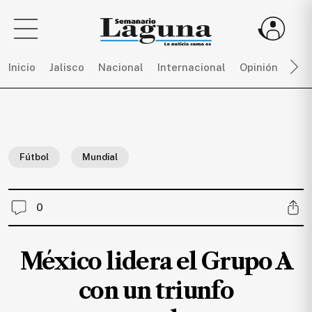
Inicio
Jalisco
Nacional
Internacional
Opinión
Dep
Sigue
toda
la
Fútbol
Mundial
actualidad
sin
límites,
0
únete
a
SEMANARIO
México lidera el Grupo A
LAGUNA
por
con un triunfo
$
150