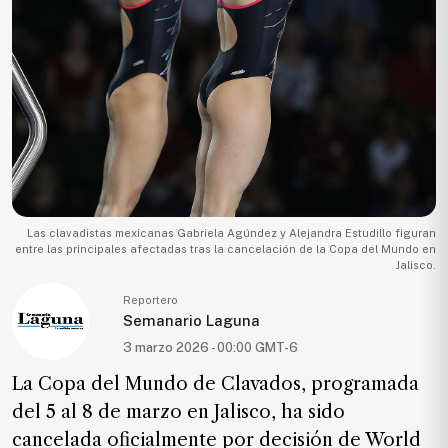
Ecología
Movilidad
Seguridad
Educación
Salud
Política
Economía
Las clavadistas mexicanas Gabriela Agúndez y Alejandra Estudillo figuran
entre las principales afectadas tras la cancelación de la Copa del Mundo en
Entretenimiento
Jalisco.
Negocios
Reportero
Semanario Laguna
Real
3 marzo 2026 - 00:00 GMT-6
Estate
La Copa del Mundo de Clavados, programada
Gente
del 5 al 8 de marzo en Jalisco, ha sido
cancelada oficialmente por decisión de World
PARA