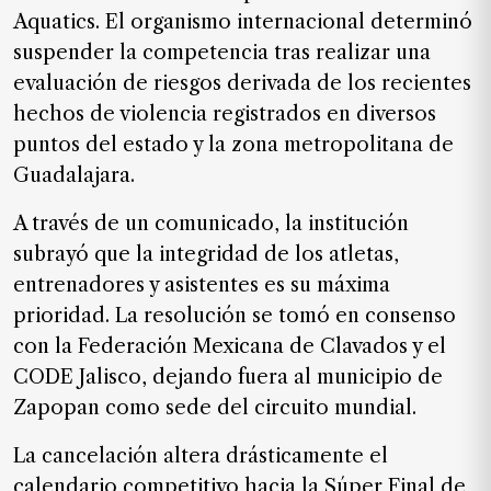
SUSCRIPTORES
Aquatics. El organismo internacional determinó
suspender la competencia tras realizar una
Edición
digital
evaluación de riesgos derivada de los recientes
hechos de violencia registrados en diversos
puntos del estado y la zona metropolitana de
Guadalajara.
Nosotros
Contáctanos
A través de un comunicado, la institución
subrayó que la integridad de los atletas,
Anúnciate
con
entrenadores y asistentes es su máxima
nosotros
prioridad. La resolución se tomó en consenso
con la Federación Mexicana de Clavados y el
Donativos
CODE Jalisco, dejando fuera al municipio de
Zapopan como sede del circuito mundial.
Videos
La cancelación altera drásticamente el
Hemeroteca
calendario competitivo hacia la Súper Final de