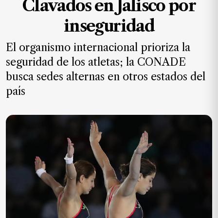
Clavados en Jalisco por
MXN
el
inseguridad
mes.
El organismo internacional prioriza la
Suscríbete ahora
seguridad de los atletas; la CONADE
busca sedes alternas en otros estados del
NOTICIAS
país
Jalisco
Nacional
Internacional
Opinión
Deportes
Cultura
Turismo