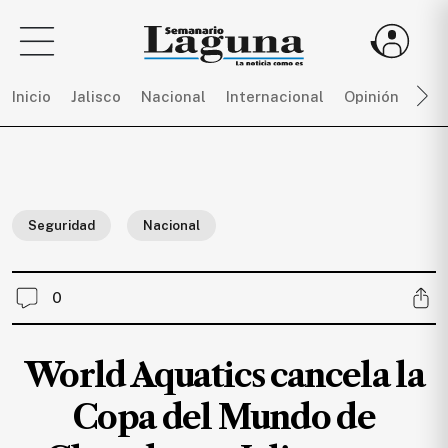
Inicio
Jalisco
Nacional
Internacional
Opinión
Dep
Sigue
toda
la
Seguridad
Nacional
actualidad
sin
límites,
0
únete
a
SEMANARIO
World Aquatics cancela la
LAGUNA
por
Copa del Mundo de
$
150