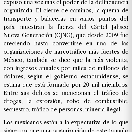
expuso una vez más el poder de la delincuencia
SUSCRIPTORES
organizada. El cierre de caminos, la quema de
Edición
transporte y balaceras en varios puntos del
digital
país, muestran la fuerza del Cártel Jalisco
Nueva Generación (CJNG), que desde 2009 fue
creciendo hasta convertirse en una de las
Nosotros
organizaciones de narcotráfico más fuertes de
Contáctanos
México, también se dice que la más violenta,
con ingresos anuales por miles de millones de
Anúnciate
con
dólares, según el gobierno estadunidense, se
nosotros
estima que está formado por 20 mil miembros.
Entre sus delitos se mencionan el tráfico de
Donativos
drogas, la extorsión, robo de combustible,
secuestro, tráfico de personas, minería ilegal.
Videos
Los mexicanos están a la expectativa de lo que
Hemeroteca
sigue, porque una organización de este tamaño