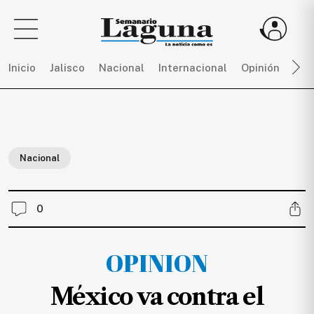
Inicio
Jalisco
Nacional
Internacional
Opinión
Dep
Sigue
toda
la
Nacional
actualidad
sin
límites,
0
únete
a
SEMANARIO
OPINION
LAGUNA
por
México va contra el
$
150