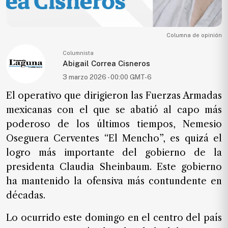
Ecología
Movilidad
Columna de opinión
Seguridad
Columnista
Educación
Abigail Correa Cisneros
3 marzo 2026 - 00:00 GMT-6
Salud
El operativo que dirigieron las Fuerzas Armadas
Política
mexicanas con el que se abatió al capo más
Economía
poderoso de los últimos tiempos, Nemesio
Entretenimiento
Oseguera Cerventes “El Mencho”, es quizá el
Negocios
logro más importante del gobierno de la
presidenta Claudia Sheinbaum. Este gobierno
Real
Estate
ha mantenido la ofensiva más contundente en
décadas.
Gente
Lo ocurrido este domingo en el centro del país
PARA