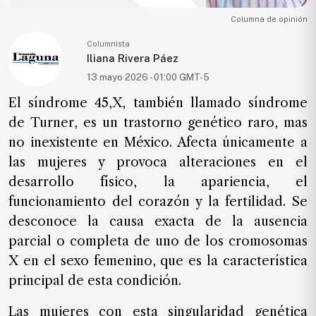
Ecología
Columna de opinión
Movilidad
Columnista
Iliana Rivera Páez
Seguridad
13 mayo 2026 - 01:00 GMT-5
Educación
El síndrome 45,X, también llamado síndrome
Salud
de Turner, es un trastorno genético raro, mas
Política
no inexistente en México. Afecta únicamente a
Economía
las mujeres y provoca alteraciones en el
desarrollo físico, la apariencia, el
Entretenimiento
funcionamiento del corazón y la fertilidad. Se
Negocios
desconoce la causa exacta de la ausencia
Real
parcial o completa de uno de los cromosomas
Estate
X en el sexo femenino, que es la característica
Gente
principal de esta condición.
Las mujeres con esta singularidad genética
PARA