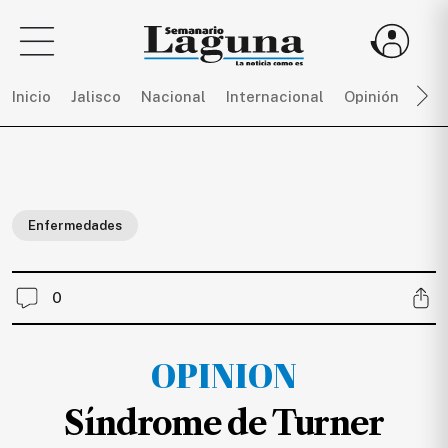
Inicio
Jalisco
Nacional
Internacional
Opinión
Dep
Sigue
toda
la
Enfermedades
actualidad
sin
límites,
0
únete
a
SEMANARIO
OPINION
LAGUNA
por
Síndrome de Turner
$
150