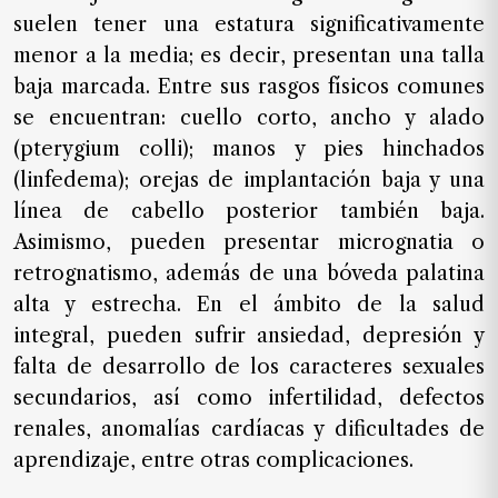
SUSCRIPTORES
suelen tener una estatura significativamente
menor a la media; es decir, presentan una talla
Edición
digital
baja marcada. Entre sus rasgos físicos comunes
se encuentran: cuello corto, ancho y alado
(pterygium colli); manos y pies hinchados
(linfedema); orejas de implantación baja y una
Nosotros
línea de cabello posterior también baja.
Contáctanos
Asimismo, pueden presentar micrognatia o
Anúnciate
retrognatismo, además de una bóveda palatina
con
alta y estrecha. En el ámbito de la salud
nosotros
integral, pueden sufrir ansiedad, depresión y
Donativos
falta de desarrollo de los caracteres sexuales
secundarios, así como infertilidad, defectos
renales, anomalías cardíacas y dificultades de
Videos
aprendizaje, entre otras complicaciones.
Hemeroteca