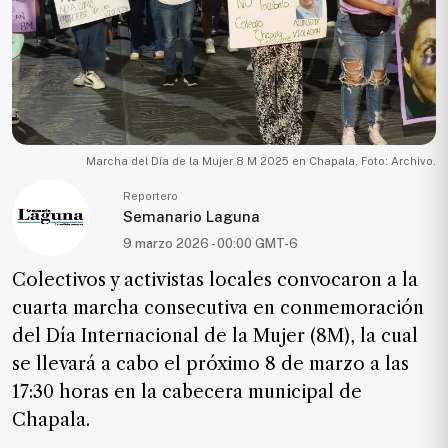
Ecología
Movilidad
Seguridad
Educación
Salud
Marcha del Día de la Mujer 8 M 2025 en Chapala. Foto: Archivo.
Política
Reportero
Semanario Laguna
Economía
9 marzo 2026 - 00:00 GMT-6
Entretenimiento
Colectivos y activistas locales convocaron a la
Negocios
cuarta marcha consecutiva en conmemoración
Real
del Día Internacional de la Mujer (8M), la cual
Estate
se llevará a cabo el próximo 8 de marzo a las
Gente
17:30 horas en la cabecera municipal de
Chapala.
PARA