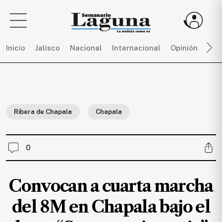
Inicio
Jalisco
Nacional
Internacional
Opinión
Dep
Sigue
toda
la
Ribera de Chapala
Chapala
actualidad
sin
límites,
0
únete
a
SEMANARIO
Convocan a cuarta marcha
LAGUNA
por
del 8M en Chapala bajo el
$
150