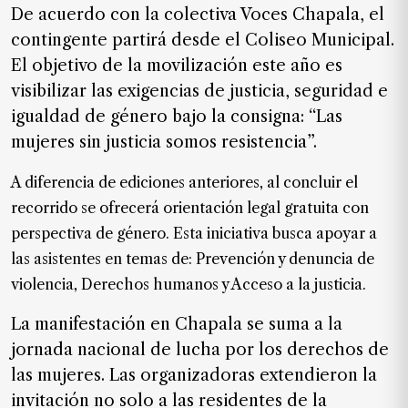
SUSCRIPTORES
De acuerdo con la colectiva Voces Chapala, el
contingente partirá desde el Coliseo Municipal.
Edición
El objetivo de la movilización este año es
digital
visibilizar las exigencias de justicia, seguridad e
igualdad de género bajo la consigna:
“Las
mujeres sin justicia somos resistencia”
.
Nosotros
A diferencia de ediciones anteriores, al concluir el
Contáctanos
recorrido se ofrecerá orientación legal gratuita con
Anúnciate
perspectiva de género. Esta iniciativa busca apoyar a
con
nosotros
las asistentes en temas de: Prevención y denuncia de
violencia, Derechos humanos y Acceso a la justicia.
Donativos
La manifestación en Chapala se suma a la
jornada nacional de lucha por los derechos de
Videos
las mujeres. Las organizadoras extendieron la
invitación no solo a las residentes de la
Hemeroteca