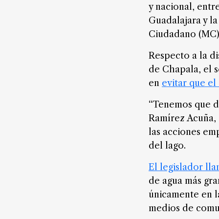
digital
y nacional, entr
Guadalajara y
la
Ciudadano (MC)
Nosotros
Respecto a la di
Contáctanos
de Chapala, el s
Anúnciate
en
evitar que el
con
nosotros
“Tenemos que de
Ramírez Acuña, 
Donativos
las acciones emp
del lago.
Videos
El legislador ll
de agua más gra
Hemeroteca
de
únicamente en l
noticias
medios de comu