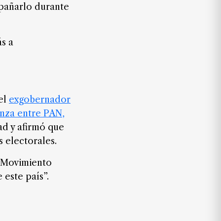
mpañarlo durante
s a
del
exgobernador
anza entre PAN,
ad y afirmó que
 electorales.
e Movimiento
 este país”.