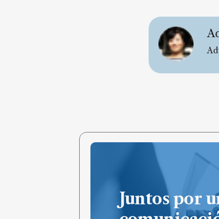
Ad
Ad
Juntos por u