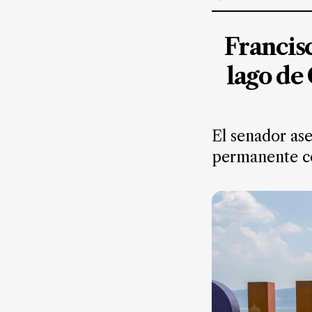
Suscríbete ahora
Francis
NOTICIAS
lago de
Jalisco
Nacional
El senador as
Internacional
permanente co
Opinión
Deportes
Cultura
Turismo
Ecología
Movilidad