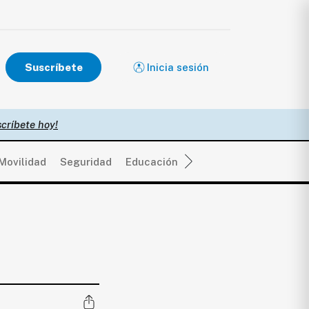
Suscríbete
Inicia sesión
críbete hoy!
Movilidad
Seguridad
Educación
Salud
Política
Eco