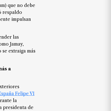
aum) que no debe
ó respaldo
mente impulsan
tender
las
como Jamay,
o se extraiga más
más a
xteriores
 España Felipe VI
rante la
la presidenta de