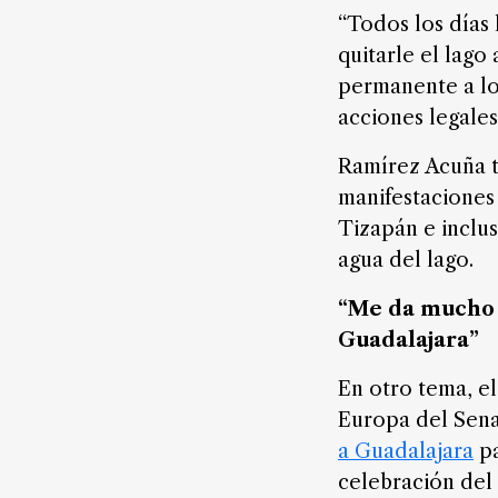
FAQ
“Todos los días
quitarle el lago
permanente a lo
acciones legales
Ramírez Acuña t
manifestacione
Tizapán e inclus
agua del lago.
“Me da mucho g
Guadalajara”
En otro tema, e
Europa del Sena
a Guadalajara
p
celebración del 