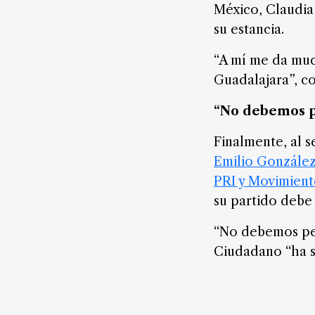
México, Claudia
su estancia.
“A mí me da muc
Guadalajara”, c
“No debemos pe
Finalmente, al s
Emilio González
PRI y Movimien
su partido debe
“No debemos pen
Ciudadano “ha si