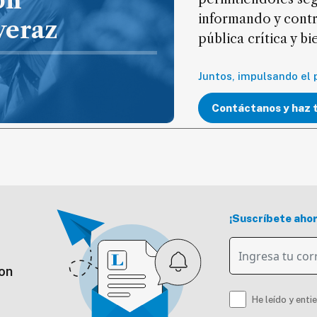
ón
informando y cont
veraz
pública crítica y b
Juntos, impulsando el 
Contáctanos y haz 
¡Suscríbete aho
on
He leído y enti