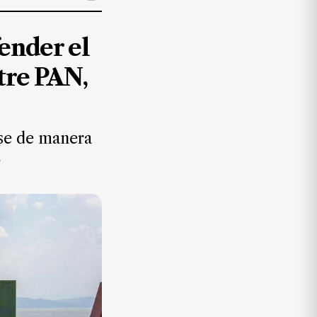
ender el
tre PAN,
rse de manera
o