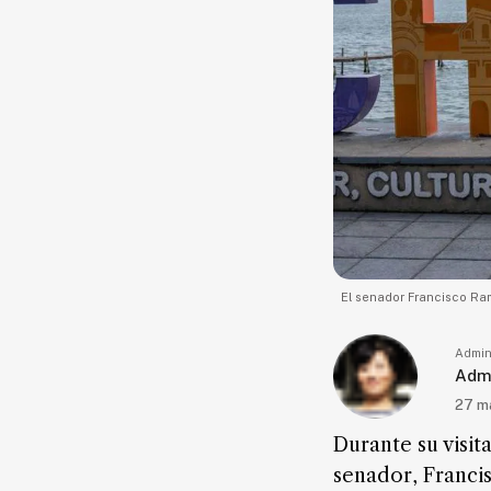
Seguridad
Educación
Salud
Política
Economía
Entretenimiento
Negocios
Real
El senador Francisco Ram
Estate
Gente
Admin
Admi
27 m
PARA
SUSCRIPTORES
Durante su visit
Edición
senador, Franci