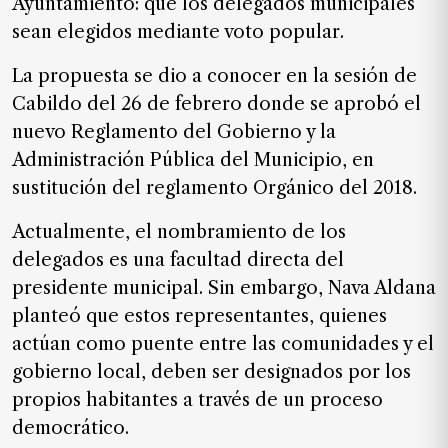
Ayuntamiento: que los delegados municipales
SUSCRIPTORES
sean elegidos mediante voto popular.
Edición
digital
La propuesta se dio a conocer en la sesión de
Cabildo del 26 de febrero donde se aprobó el
nuevo Reglamento del Gobierno y la
Administración Pública del Municipio, en
Nosotros
sustitución del reglamento Orgánico del 2018.
Contáctanos
Actualmente, el nombramiento de los
Anúnciate
con
delegados es una facultad directa del
nosotros
presidente municipal. Sin embargo, Nava Aldana
planteó que estos representantes, quienes
Donativos
actúan como puente entre las comunidades y el
gobierno local, deben ser designados por los
propios habitantes a través de un proceso
Videos
democrático.
Hemeroteca