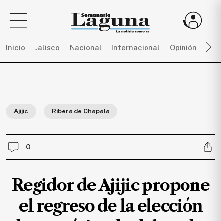
Inicio
Jalisco
Nacional
Internacional
Opinión
Dep
Sigue
toda
la
Ajijic
Ribera de Chapala
actualidad
sin
límites,
0
únete
a
SEMANARIO
Regidor de Ajijic propone
LAGUNA
por
el regreso de la elección
$
150