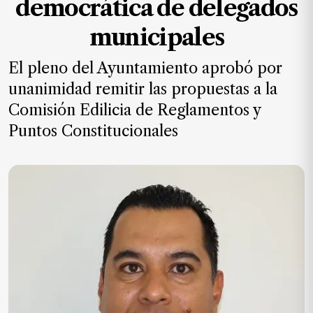
democrática de delegados
MXN
el
municipales
mes.
El pleno del Ayuntamiento aprobó por
Suscríbete ahora
unanimidad remitir las propuestas a la
Comisión Edilicia de Reglamentos y
NOTICIAS
Puntos Constitucionales
Jalisco
Nacional
Internacional
Opinión
Deportes
Cultura
Turismo