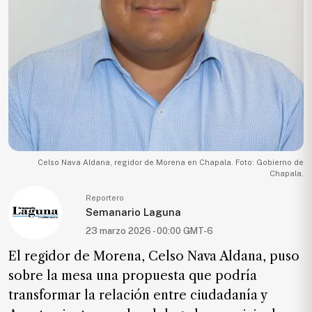
Ecología
Movilidad
Seguridad
Educación
Salud
Política
Economía
Celso Nava Aldana, regidor de Morena en Chapala. Foto: Gobierno de
Chapala.
Entretenimiento
Reportero
Negocios
Semanario Laguna
Real
23 marzo 2026 - 00:00 GMT-6
Estate
El regidor de Morena, Celso Nava Aldana, puso
Gente
sobre la mesa una propuesta que podría
transformar la relación entre ciudadanía y
PARA