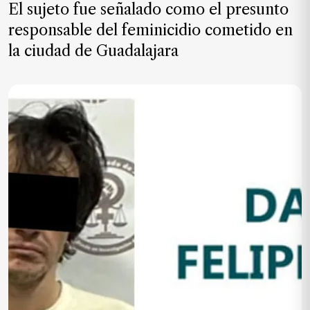
El sujeto fue señalado como el presunto
MXN
el
responsable del feminicidio cometido en
mes.
la ciudad de Guadalajara
Suscríbete ahora
NOTICIAS
Jalisco
Nacional
Internacional
Opinión
Deportes
Cultura
Turismo