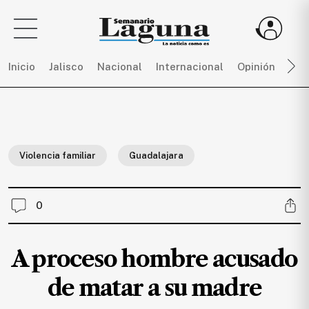
Inicio
Jalisco
Nacional
Internacional
Opinión
Dep
Sigue
toda
la
Violencia familiar
Guadalajara
actualidad
sin
límites,
0
únete
a
SEMANARIO
A proceso hombre acusado
LAGUNA
por
de matar a su madre
$
150