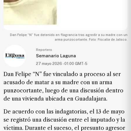
Ecología
Movilidad
Seguridad
Educación
Dan Felipe “N” fue detenido en flagrancia tras agredir a su madre con un
arma punzocortante. Foto: Fiscalía de Jalisco.
Salud
Reportero
Política
Semanario Laguna
27 mayo 2026 - 01:00 GMT-5
Economía
Dan Felipe “N” fue vinculado a proceso al ser
Entretenimiento
acusado de matar a su madre con un arma
Negocios
punzocortante, luego de una discusión dentro
Real
de una vivienda ubicada en Guadalajara.
Estate
De acuerdo con las indagatorias, el 13 de mayo
Gente
se registró una discusión entre el imputado y la
víctima. Durante el suceso, el presunto agresor
PARA