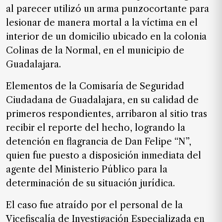
SUSCRIPTORES
al parecer utilizó un arma punzocortante para
lesionar de manera mortal a la víctima en el
Edición
interior de un domicilio ubicado en la colonia
digital
Colinas de la Normal, en el municipio de
Guadalajara.
Nosotros
Elementos de la Comisaría de Seguridad
Ciudadana de Guadalajara, en su calidad de
Contáctanos
primeros respondientes, arribaron al sitio tras
Anúnciate
recibir el reporte del hecho, logrando la
con
nosotros
detención en flagrancia de Dan Felipe “N”,
quien fue puesto a disposición inmediata del
Donativos
agente del Ministerio Público para la
determinación de su situación jurídica.
Videos
El caso fue atraído por el personal de la
Vicefiscalía de Investigación Especializada en
Hemeroteca