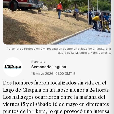
Ecología
Movilidad
Seguridad
Educación
Salud
Política
Personal de Protección Civil rescata un cuerpo en el lago de Chapala, a la
altura de La Milagrosa. Foto: Cortesía.
Economía
Reportero
Entretenimiento
Semanario Laguna
18 mayo 2026 - 01:00 GMT-5
Negocios
Dos hombres fueron localizados sin vida en el
Real
Estate
Lago de Chapala en un lapso menor a 24 horas.
Los hallazgos ocurrieron entre la mañana del
Gente
viernes 15 y el sábado 16 de mayo en diferentes
puntos de la ribera, lo que provocó una intensa
PARA