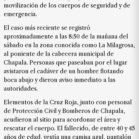
SUSCRIPTORES
movilización de los cuerpos de seguridad y de
emergencia.
Edición
digital
El caso más reciente se registró
aproximadamente a las 8:50 de la mañana del
sábado en la zona conocida como La Milagrosa,
Nosotros
al poniente de la cabecera municipal de
Chapala. Personas que paseaban por el lugar
Contáctanos
avistaron el cadáver de un hombre flotando
Anúnciate
boca abajo y dieron aviso inmediato a las
con
nosotros
autoridades.
Donativos
Elementos de la Cruz Roja, junto con personal
de Protección Civil y Bomberos de Chapala,
acudieron al sitio para acordonar el área y
Videos
rescatar el cuerpo. El fallecido, de entre 40 y 45
años de edad, vestía una camisa azul, pantalón
Hemeroteca