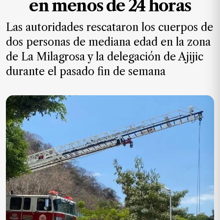
en menos de 24 horas
MXN
el
Las autoridades rescataron los cuerpos de
mes.
dos personas de mediana edad en la zona
Suscríbete ahora
de La Milagrosa y la delegación de Ajijic
durante el pasado fin de semana
NOTICIAS
Jalisco
Nacional
Internacional
Opinión
Deportes
Cultura
Turismo