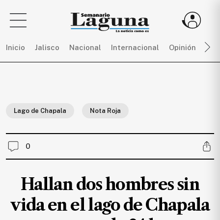
Inicio
Jalisco
Nacional
Internacional
Opinión
Dep
Sigue
toda
la
Lago de Chapala
Nota Roja
actualidad
sin
límites,
0
únete
a
SEMANARIO
Hallan dos hombres sin
LAGUNA
por
vida en el lago de Chapala
$
150