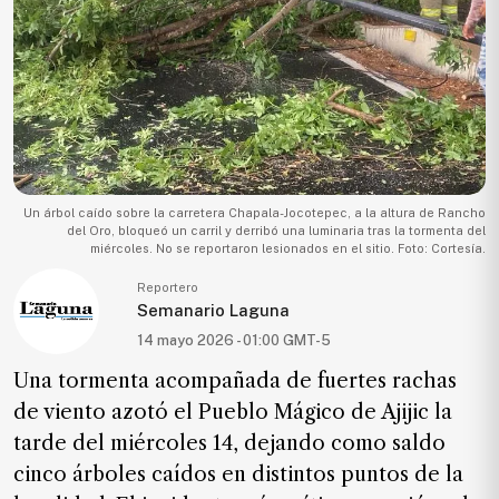
Ecología
Movilidad
Seguridad
Educación
Salud
Política
Un árbol caído sobre la carretera Chapala-Jocotepec, a la altura de Rancho
del Oro, bloqueó un carril y derribó una luminaria tras la tormenta del
Economía
miércoles. No se reportaron lesionados en el sitio. Foto: Cortesía.
Entretenimiento
Reportero
Semanario Laguna
Negocios
14 mayo 2026 - 01:00 GMT-5
Real
Una tormenta acompañada de fuertes rachas
Estate
de viento azotó el Pueblo Mágico de Ajijic la
Gente
tarde del miércoles 14, dejando como saldo
cinco árboles caídos en distintos puntos de la
PARA