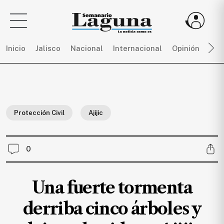
Inicio
Jalisco
Nacional
Internacional
Opinión
Dep
Sigue
toda
la
Protección Civil
Ajijic
actualidad
sin
límites,
0
únete
a
SEMANARIO
Una fuerte tormenta
LAGUNA
por
derriba cinco árboles y
$
150