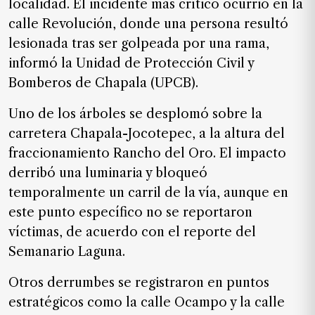
localidad. El incidente más crítico ocurrió en la
SUSCRIPTORES
calle Revolución, donde una persona resultó
Edición
lesionada tras ser golpeada por una rama,
digital
informó la Unidad de Protección Civil y
Bomberos de Chapala (UPCB).
Uno de los árboles se desplomó sobre la
Nosotros
carretera Chapala-Jocotepec, a la altura del
Contáctanos
fraccionamiento Rancho del Oro. El impacto
Anúnciate
derribó una luminaria y bloqueó
con
temporalmente un carril de la vía, aunque en
nosotros
este punto específico no se reportaron
Donativos
víctimas, de acuerdo con el reporte del
Semanario Laguna.
Otros derrumbes se registraron en puntos
Videos
estratégicos como la calle Ocampo y la calle
Hemeroteca