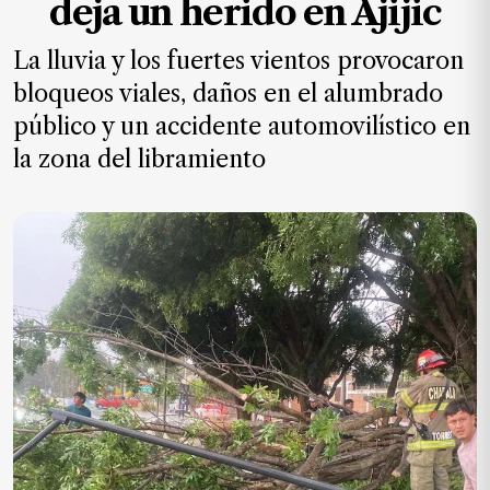
deja un herido en Ajijic
MXN
el
La lluvia y los fuertes vientos provocaron
mes.
bloqueos viales, daños en el alumbrado
Suscríbete ahora
público y un accidente automovilístico en
la zona del libramiento
NOTICIAS
Jalisco
Nacional
Internacional
Opinión
Deportes
Cultura
Turismo