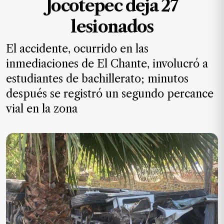
Jocotepec deja 27
MXN
el
lesionados
mes.
El accidente, ocurrido en las
Suscríbete ahora
inmediaciones de El Chante, involucró a
estudiantes de bachillerato; minutos
NOTICIAS
después se registró un segundo percance
vial en la zona
Jalisco
Nacional
Internacional
Opinión
Deportes
Cultura
Turismo