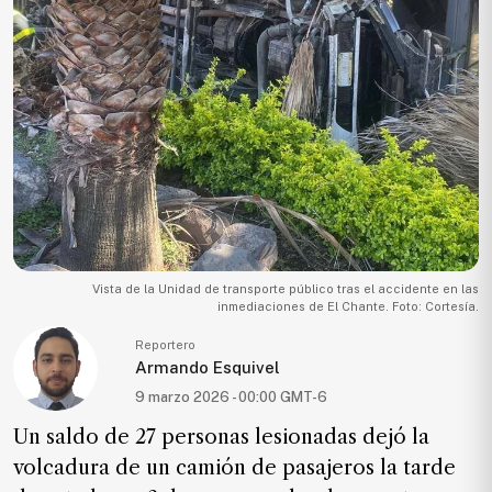
Ecología
Movilidad
Seguridad
Educación
Salud
Política
Economía
Entretenimiento
Vista de la Unidad de transporte público tras el accidente en las
inmediaciones de El Chante. Foto: Cortesía.
Negocios
Reportero
Real
Armando Esquivel
Estate
9 marzo 2026 - 00:00 GMT-6
Gente
Un saldo de 27 personas lesionadas dejó la
volcadura de un camión de pasajeros la tarde
PARA