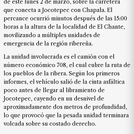
de este lunes 2 de marzo, sobre la carretera
SUSCRIPTORES
que conecta a Jocotepec con Chapala. El
Edición
percance ocurrió minutos después de las 15:00
digital
horas a la altura de la localidad de El Chante,
movilizando a múltiples unidades de
emergencia de la región ribereña.
Nosotros
La unidad involucrada es el camión con el
Contáctanos
número económico 708, el cual cubre la ruta de
Anúnciate
los pueblos de la ribera. Según los primeros
con
informes, el vehículo salió de la cinta asfáltica
nosotros
poco antes de llegar al libramiento de
Donativos
Jocotepec, cayendo en un desnivel de
aproximadamente dos metros de profundidad,
lo que provocó que la pesada unidad terminara
Videos
volcada sobre su costado derecho.
Hemeroteca