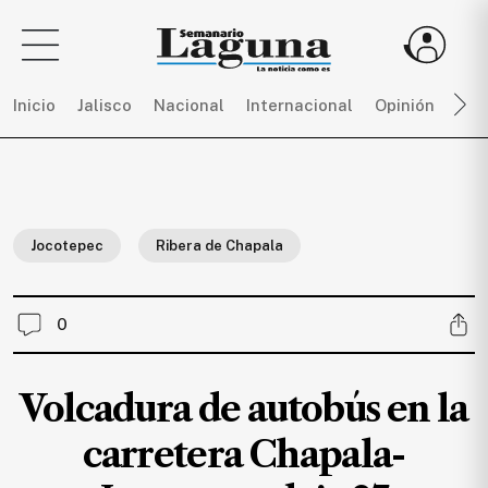
Inicio
Jalisco
Nacional
Internacional
Opinión
Dep
Sigue
toda
la
Jocotepec
Ribera de Chapala
actualidad
sin
límites,
0
únete
a
SEMANARIO
Volcadura de autobús en la
LAGUNA
por
carretera Chapala-
$
150