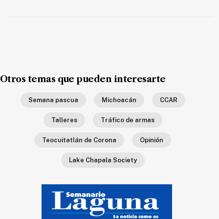
Ecología
Movilidad
Seguridad
Educación
Salud
Otros temas que pueden interesarte
Política
Semana pascua
Michoacán
CCAR
Economía
Talleres
Tráfico de armas
Entretenimiento
Teocuitatlán de Corona
Opinión
Negocios
Real
Lake Chapala Society
Estate
Gente
PARA