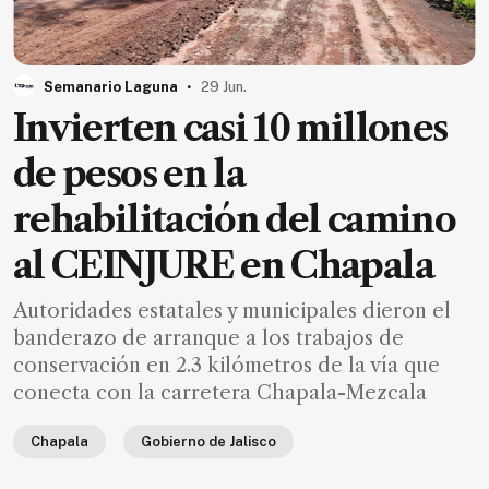
MXN
el
mes.
.
Semanario Laguna
29 Jun.
Suscríbete ahora
Invierten casi 10 millones
de pesos en la
NOTICIAS
rehabilitación del camino
Jalisco
al CEINJURE en Chapala
Nacional
Autoridades estatales y municipales dieron el
Internacional
banderazo de arranque a los trabajos de
Opinión
conservación en 2.3 kilómetros de la vía que
Deportes
conecta con la carretera Chapala-Mezcala
Cultura
Chapala
Gobierno de Jalisco
Turismo