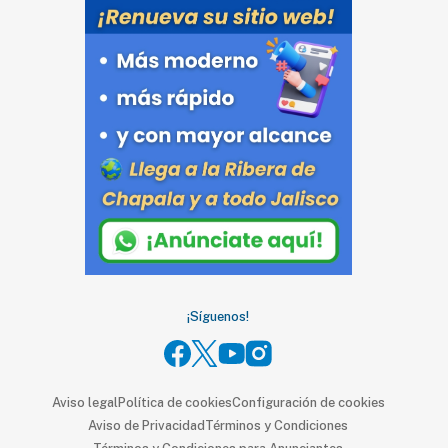
SUSCRIPTORES
Edición
digital
Nosotros
Contáctanos
Anúnciate
con
nosotros
Donativos
¡Síguenos!
Aviso legal
Política de cookies
Configuración de cookies
Videos
Aviso de Privacidad
Términos y Condiciones
Hemeroteca