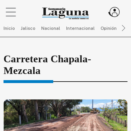
Inicio
Jalisco
Nacional
Internacional
Opinión
Dep
Sigue
Carretera Chapala-
toda
la
Mezcala
actualidad
sin
límites,
únete
a
SEMANARIO
LAGUNA
por
$
150