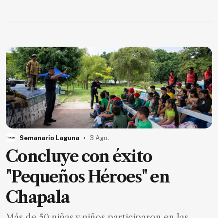
SUSCRIPTORES
Edición
digital
Nosotros
Contáctanos
Anúnciate
con
.
nosotros
Semanario Laguna
3 Ago.
Concluye con éxito
Donativos
"Pequeños Héroes" en
Chapala
Videos
Hemeroteca
Más de 50 niñas y niños participaron en las