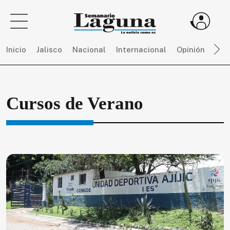
Inicio
Jalisco
Nacional
Internacional
Opinión
Dep
Sigue
Cursos de Verano
toda
la
actualidad
sin
límites,
únete
a
SEMANARIO
LAGUNA
por
$
150