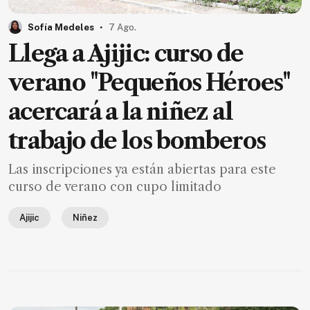
MXN
el
.
Sofía Medeles
7 Ago.
mes.
Llega a Ajijic: curso de
Suscríbete ahora
verano "Pequeños Héroes"
acercará a la niñez al
NOTICIAS
trabajo de los bomberos
Jalisco
Las inscripciones ya están abiertas para este
Nacional
curso de verano con cupo limitado
Internacional
Ajijic
Niñez
Opinión
Deportes
Cultura
Turismo