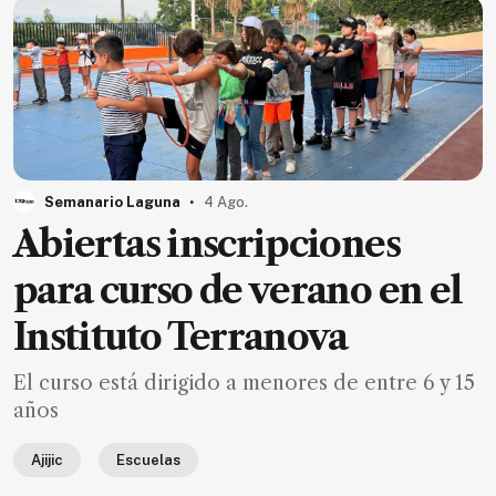
Ecología
Movilidad
Seguridad
Educación
Salud
.
Semanario Laguna
4 Ago.
Política
Abiertas inscripciones
Economía
para curso de verano en el
Entretenimiento
Instituto Terranova
Negocios
Real
El curso está dirigido a menores de entre 6 y 15
Estate
años
Gente
Ajijic
Escuelas
PARA