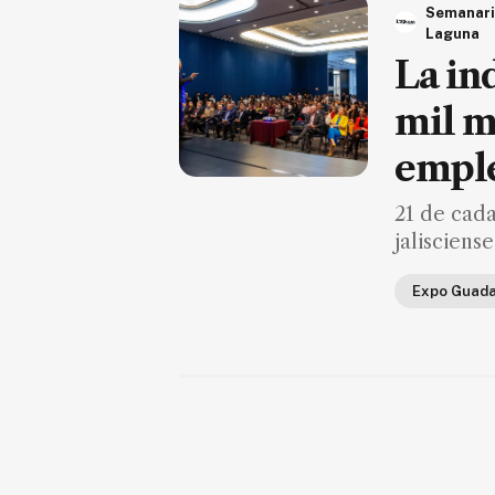
Semanar
Laguna
Suscríbete ahora
La in
NOTICIAS
mil m
emple
Jalisco
Nacional
21 de cada
Internacional
jalisciense
Opinión
Expo Guada
Deportes
Cultura
Turismo
Ecología
Movilidad