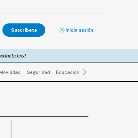
Suscríbete
Inicia sesión
críbete hoy!
Movilidad
Seguridad
Educación
Salud
Política
Eco