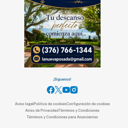
SUSCRIPTORES
Edición
digital
Nosotros
Contáctanos
Anúnciate
con
¡Síguenos!
nosotros
Donativos
Aviso legal
Política de cookies
Configuración de cookies
Aviso de Privacidad
Términos y Condiciones
Videos
Términos y Condiciones para Anunciantes
Hemeroteca