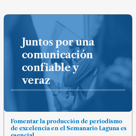
de
noticias
FAQ
Juntos por una
comunicación
confiable y
veraz
Fomentar la producción de periodismo
de excelencia en el Semanario Laguna es
esencial