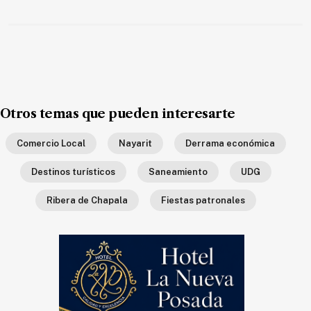
Ecología
Movilidad
Seguridad
Educación
Salud
Otros temas que pueden interesarte
Política
Comercio Local
Nayarit
Derrama económica
Economía
Destinos turísticos
Saneamiento
UDG
Entretenimiento
Ribera de Chapala
Fiestas patronales
Negocios
Real
Estate
Gente
PARA