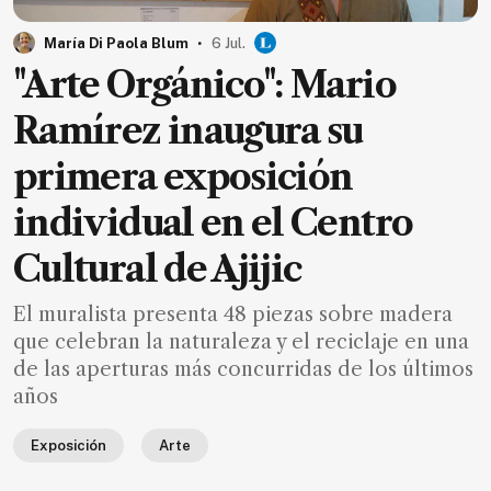
MXN
el
.
María Di Paola Blum
6 Jul.
mes.
"Arte Orgánico": Mario
Suscríbete ahora
Ramírez inaugura su
primera exposición
NOTICIAS
individual en el Centro
Jalisco
Cultural de Ajijic
Nacional
El muralista presenta 48 piezas sobre madera
Internacional
que celebran la naturaleza y el reciclaje en una
Opinión
de las aperturas más concurridas de los últimos
Deportes
años
Cultura
Exposición
Arte
Turismo