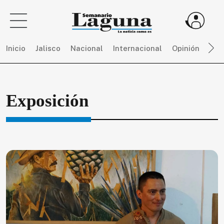
Inicio
Jalisco
Nacional
Internacional
Opinión
Dep
Sigue
Exposición
toda
la
actualidad
sin
límites,
únete
a
SEMANARIO
LAGUNA
por
$
150