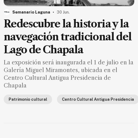
MXN
el
.
Semanario Laguna
30 Jun.
mes.
Redescubre la historia y la
Suscríbete ahora
navegación tradicional del
Lago de Chapala
NOTICIAS
La exposición será inaugurada el 1 de julio en la
Jalisco
Galería Miguel Miramontes, ubicada en el
Centro Cultural Antigua Presidencia de
Nacional
Chapala
Internacional
Opinión
Patrimonio cultural
Centro Cultural Antigua Presidencia
Deportes
Cultura
Turismo