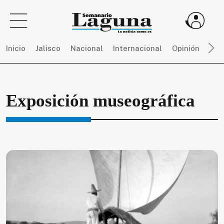
Inicio
Jalisco
Nacional
Internacional
Opinión
Dep
Sigue
Exposición museográfica
toda
la
actualidad
sin
límites,
únete
a
SEMANARIO
LAGUNA
por
$
150