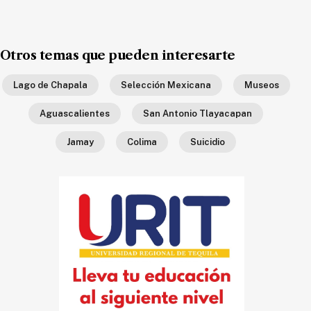
Ecología
Movilidad
Otros temas que pueden interesarte
Seguridad
Educación
Lago de Chapala
Selección Mexicana
Museos
Salud
Aguascalientes
San Antonio Tlayacapan
Política
Jamay
Colima
Suicidio
Economía
Entretenimiento
Negocios
Real
Estate
Gente
PARA