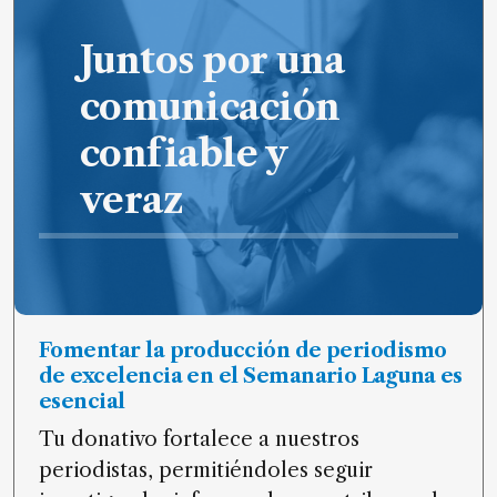
de
noticias
Juntos por una
FAQ
comunicación
confiable y
veraz
Fomentar la producción de periodismo
de excelencia en el Semanario Laguna es
esencial
Tu donativo fortalece a nuestros
periodistas, permitiéndoles seguir