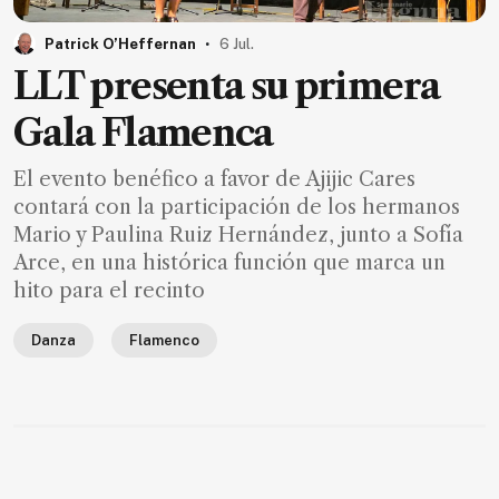
MXN
el
.
Patrick O’Heffernan
6 Jul.
mes.
LLT presenta su primera
Suscríbete ahora
Gala Flamenca
El evento benéfico a favor de Ajijic Cares
NOTICIAS
contará con la participación de los hermanos
Mario y Paulina Ruiz Hernández, junto a Sofía
Jalisco
Arce, en una histórica función que marca un
Nacional
hito para el recinto
Internacional
Danza
Flamenco
Opinión
Deportes
Cultura
Turismo