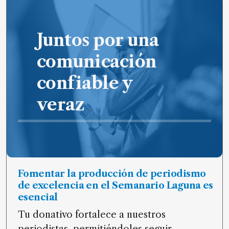
de
noticias
Juntos por una
FAQ
comunicación
confiable y
veraz
Fomentar la producción de periodismo
de excelencia en el Semanario Laguna es
esencial
Tu donativo fortalece a nuestros