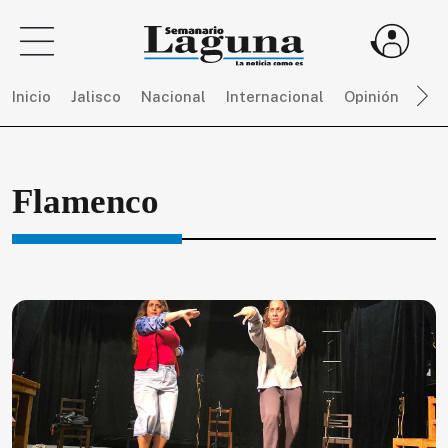
Inicio
Jalisco
Nacional
Internacional
Opinión
Dep
Sigue
Flamenco
toda
la
actualidad
sin
límites,
únete
a
SEMANARIO
LAGUNA
por
$
150