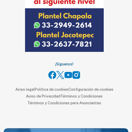
SUSCRIPTORES
Edición
digital
Nosotros
Contáctanos
¡Síguenos!
Anúnciate
con
nosotros
Aviso legal
Política de cookies
Configuración de cookies
Donativos
Aviso de Privacidad
Términos y Condiciones
Términos y Condiciones para Anunciantes
Videos
Hemeroteca