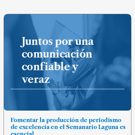
de
noticias
FAQ
Juntos por una
comunicación
confiable y
veraz
Fomentar la producción de periodismo
de excelencia en el Semanario Laguna es
esencial