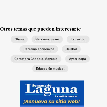
Ecología
Movilidad
Seguridad
Educación
Otros temas que pueden interesarte
Salud
Obras
Narcomenudeo
Semarnat
Política
Derrama económica
Béisbol
Economía
Carretera Chapala-Mezcala
Ayotzinapa
Entretenimiento
Educación musical
Negocios
Real
Estate
Gente
PARA