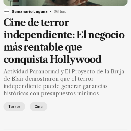
MXN
el
.
Semanario Laguna
26 Jun.
mes.
Cine de terror
Suscríbete ahora
independiente: El negocio
más rentable que
NOTICIAS
conquista Hollywood
Jalisco
Actividad Paranormal y El Proyecto de la Bruja
Nacional
de Blair demostraron que el terror
Internacional
independiente puede generar ganancias
históricas con presupuestos mínimos
Opinión
Deportes
Terror
Cine
Cultura
Turismo