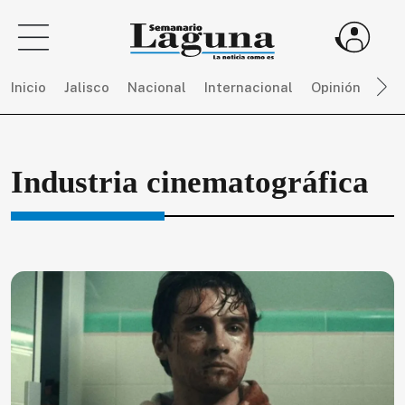
Inicio
Jalisco
Nacional
Internacional
Opinión
Dep
Sigue
Industria cinematográfica
toda
la
actualidad
sin
límites,
únete
a
SEMANARIO
LAGUNA
por
$
150