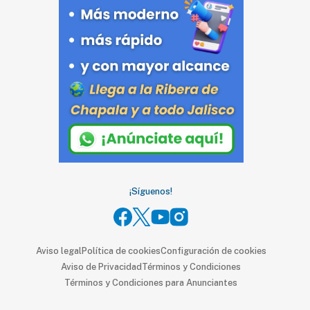
SUSCRIPTORES
Edición
digital
Nosotros
Contáctanos
Anúnciate
con
¡Síguenos!
nosotros
Donativos
Aviso legal
Política de cookies
Configuración de cookies
Aviso de Privacidad
Términos y Condiciones
Videos
Términos y Condiciones para Anunciantes
Hemeroteca