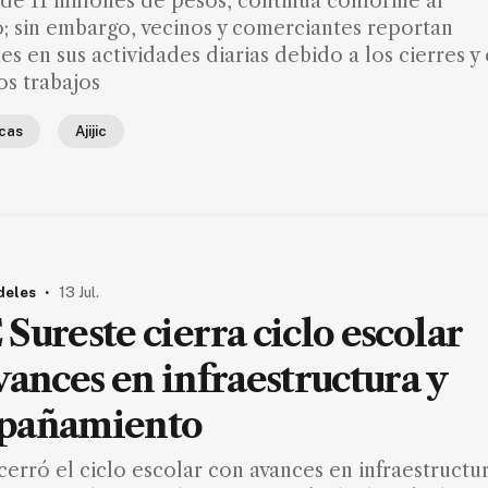
de 11 millones de pesos, continúa conforme al
; sin embargo, vecinos y comerciantes reportan
es en sus actividades diarias debido a los cierres y 
os trabajos
icas
Ajijic
.
deles
13 Jul.
Sureste cierra ciclo escolar
vances en infraestructura y
pañamiento
cerró el ciclo escolar con avances en infraestructu