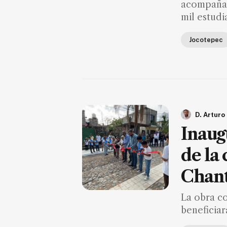
acompañam
mil estudi
Jocotepec
D. Arturo
Inaug
de la 
Chan
La obra co
beneficiar