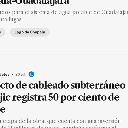
la-Guadalajara
ndos para el sistema de agua potable de Guadalaja
nta fugas
s
Lago de Chapala
.
deles
20 Jul.
cto de cableado subterráneo
jic registra 50 por ciento de
ce
 etapa de la obra, que cuenta con una inversión