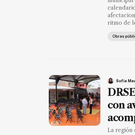
municipal 
FAQ
calendario
afectacion
ritmo de l
Obras públ
Sofía Me
DRSE 
con a
acom
La región 