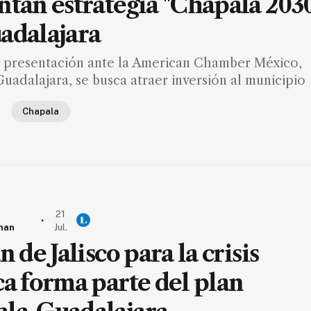
ntan estrategia "Chapala 203
adalajara
 presentación ante la American Chamber México,
uadalajara, se busca atraer inversión al municipio
Chapala
21
.
nan
Jul.
n de Jalisco para la crisis
ca forma parte del plan