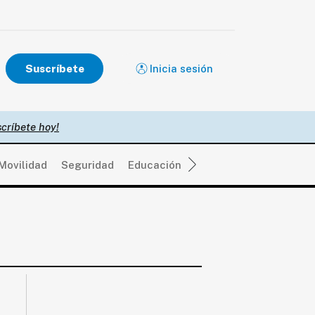
Suscríbete
Inicia sesión
críbete hoy!
Movilidad
Seguridad
Educación
Salud
Política
Eco