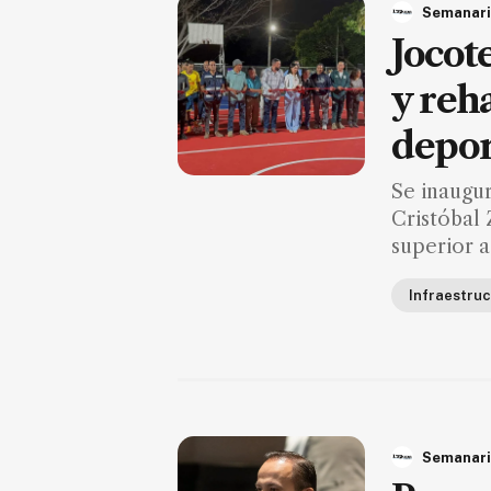
Semanari
Suscríbete ahora
Jocot
y reh
NOTICIAS
depor
Jalisco
Se inaugu
Nacional
Cristóbal 
Internacional
superior a
Opinión
Infraestruc
Deportes
Cultura
Turismo
Ecología
Semanari
Movilidad