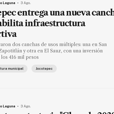
.
o Laguna
3 Ago.
epec entrega una nueva canc
abilita infraestructura
tiva
raron dos canchas de usos múltiples: una en San
Zapotitlán y otra en El Sauz, con una inversión
 los 416 mil pesos
tura municipal
Jocotepec
.
o Laguna
3 Ago.