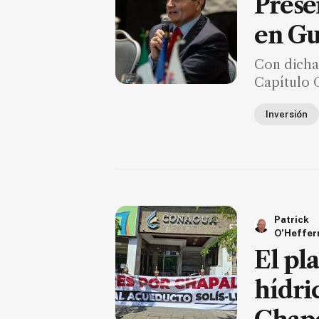
Prese
Seguridad
en Gu
Educación
Salud
Con dicha
Capítulo G
Política
Economía
Inversión
Entretenimiento
Negocios
Real
Estate
Patrick
Gente
O’Heffer
El pla
PARA
SUSCRIPTORES
hídri
Edición