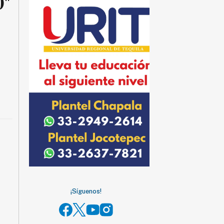
0"
¡Síguenos!