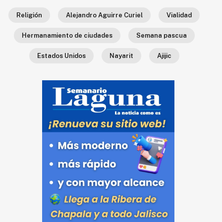
Ecología
Religión
Alejandro Aguirre Curiel
Vialidad
Movilidad
Hermanamiento de ciudades
Semana pascua
Seguridad
Estados Unidos
Nayarit
Ajijic
Educación
Salud
Política
Economía
Entretenimiento
Negocios
Real
Estate
Gente
PARA