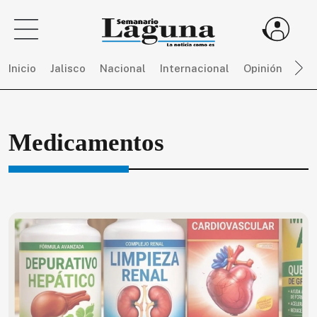
Inicio
Jalisco
Nacional
Internacional
Opinión
Dep
Sigue
Medicamentos
toda
la
actualidad
sin
límites,
únete
a
SEMANARIO
LAGUNA
por
$
150