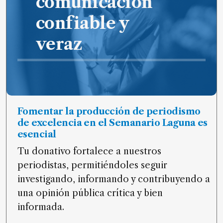
comunicación
de
confiable y
noticias
FAQ
veraz
Fomentar la producción de periodismo
de excelencia en el Semanario Laguna es
esencial
Tu donativo fortalece a nuestros
periodistas, permitiéndoles seguir
investigando, informando y contribuyendo a
una opinión pública crítica y bien
informada.