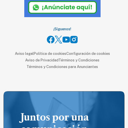
SUSCRIPTORES
Edición
digital
¡Síguenos!
Nosotros
Aviso legal
Política de cookies
Configuración de cookies
Contáctanos
Aviso de Privacidad
Términos y Condiciones
Términos y Condiciones para Anunciantes
Anúnciate
con
nosotros
Donativos
Juntos por una
Videos
Hemeroteca