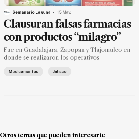
MXN
el
.
Semanario Laguna
15 May.
mes.
Clausuran falsas farmacias
Suscríbete ahora
con productos “milagro”
Fue en Guadalajara, Zapopan y Tlajomulco en
NOTICIAS
donde se realizaron los operativos
Jalisco
Medicamentos
Jalisco
Nacional
Internacional
Opinión
Deportes
Cultura
Turismo
Otros temas que pueden interesarte