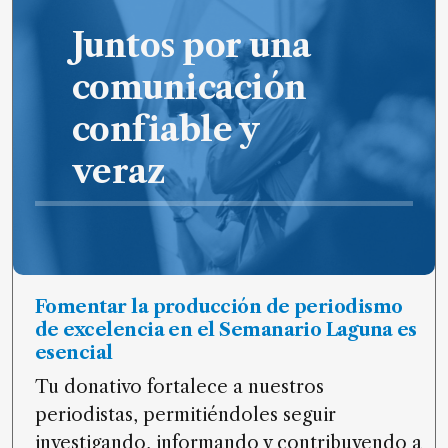
de
Juntos por una
noticias
FAQ
comunicación
confiable y
veraz
Fomentar la producción de periodismo
de excelencia en el Semanario Laguna es
esencial
Tu donativo fortalece a nuestros
periodistas, permitiéndoles seguir
investigando, informando y contribuyendo a