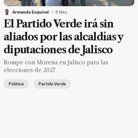
MXN
el
.
Armando Esquivel
8 May.
mes.
El Partido Verde irá sin
Suscríbete ahora
aliados por las alcaldías y
diputaciones de Jalisco
NOTICIAS
Rompe con Morena en Jalisco para las
Jalisco
elecciones de 2027
Nacional
Política
Partido Verde
Internacional
Opinión
Deportes
Cultura
Turismo