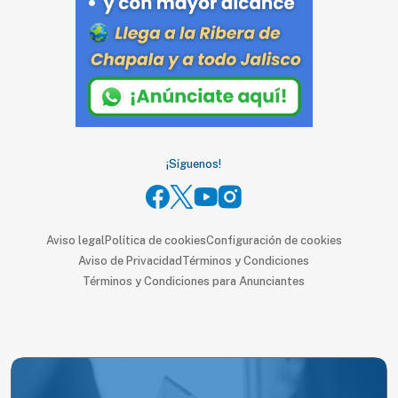
SUSCRIPTORES
Edición
digital
Nosotros
¡Síguenos!
Contáctanos
Anúnciate
con
Aviso legal
Política de cookies
Configuración de cookies
nosotros
Aviso de Privacidad
Términos y Condiciones
Donativos
Términos y Condiciones para Anunciantes
Videos
Hemeroteca