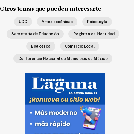
Ecología
Otros temas que pueden interesarte
Movilidad
UDG
Artes escénicas
Psicología
Seguridad
Secretaría de Educación
Registro de identidad
Educación
Salud
Biblioteca
Comercio Local
Política
Conferencia Nacional de Municipios de México
Economía
Entretenimiento
Negocios
Real
Estate
Gente
PARA