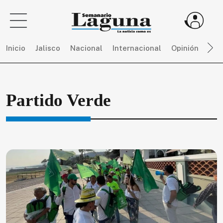
Inicio
Jalisco
Nacional
Internacional
Opinión
Dep
Sigue
Partido Verde
toda
la
actualidad
sin
límites,
únete
a
SEMANARIO
LAGUNA
por
$
150