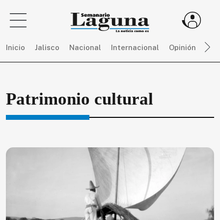
Inicio
Jalisco
Nacional
Internacional
Opinión
Dep
Sigue
Patrimonio cultural
toda
la
actualidad
sin
límites,
únete
a
SEMANARIO
LAGUNA
por
$
150