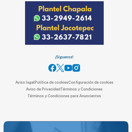
SUSCRIPTORES
Edición
digital
Nosotros
¡Síguenos!
Contáctanos
Anúnciate
con
nosotros
Aviso legal
Política de cookies
Configuración de cookies
Aviso de Privacidad
Términos y Condiciones
Donativos
Términos y Condiciones para Anunciantes
Videos
Hemeroteca