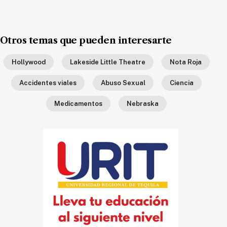
Ecología
Movilidad
Otros temas que pueden interesarte
Seguridad
Educación
Hollywood
Lakeside Little Theatre
Nota Roja
Salud
Accidentes viales
Abuso Sexual
Ciencia
Política
Medicamentos
Nebraska
Economía
Entretenimiento
Negocios
Real
Estate
Gente
PARA