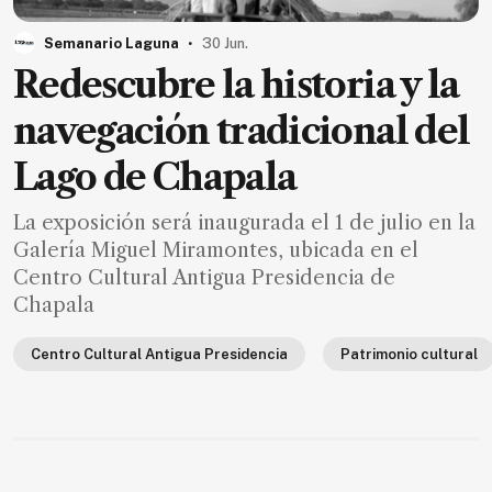
MXN
el
.
Semanario Laguna
30 Jun.
mes.
Redescubre la historia y la
Suscríbete ahora
navegación tradicional del
Lago de Chapala
NOTICIAS
La exposición será inaugurada el 1 de julio en la
Jalisco
Galería Miguel Miramontes, ubicada en el
Centro Cultural Antigua Presidencia de
Nacional
Chapala
Internacional
Opinión
Centro Cultural Antigua Presidencia
Patrimonio cultural
Deportes
Cultura
Turismo