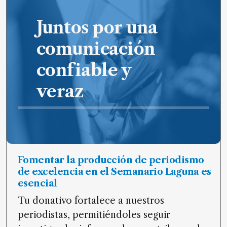
de
noticias
Juntos por una
FAQ
comunicación
confiable y
veraz
Fomentar la producción de periodismo
de excelencia en el Semanario Laguna es
esencial
Tu donativo fortalece a nuestros
periodistas, permitiéndoles seguir