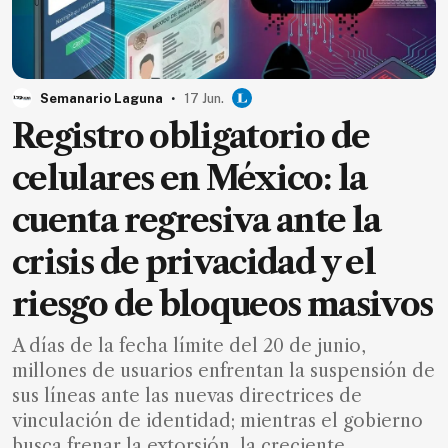
Ecología
Movilidad
Seguridad
.
Semanario Laguna
17 Jun.
Educación
Registro obligatorio de
Salud
celulares en México: la
Política
cuenta regresiva ante la
Economía
crisis de privacidad y el
Entretenimiento
riesgo de bloqueos masivos
Negocios
Real
A días de la fecha límite del 20 de junio,
Estate
millones de usuarios enfrentan la suspensión de
Gente
sus líneas ante las nuevas directrices de
vinculación de identidad; mientras el gobierno
PARA
busca frenar la extorsión, la creciente