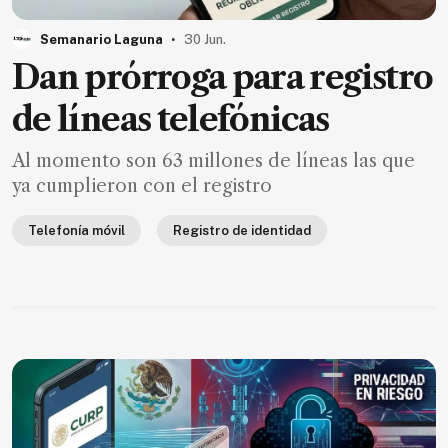
MXN
el
.
Semanario Laguna
30 Jun.
mes.
Dan prórroga para registro
Suscríbete ahora
de líneas telefónicas
Al momento son 63 millones de líneas las que
NOTICIAS
ya cumplieron con el registro
Jalisco
Telefonía móvil
Registro de identidad
Nacional
Internacional
Opinión
Deportes
Cultura
Turismo