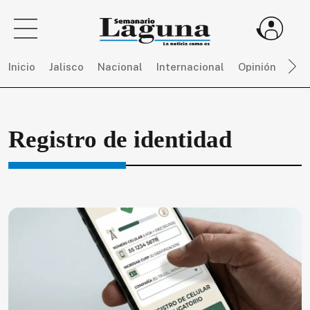
Inicio
Jalisco
Nacional
Internacional
Opinión
Dep
Sigue
Registro de identidad
toda
la
actualidad
sin
límites,
únete
a
SEMANARIO
LAGUNA
por
$
150