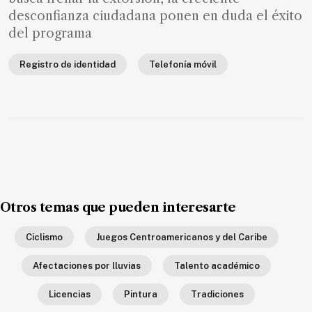
SUSCRIPTORES
desconfianza ciudadana ponen en duda el éxito
del programa
Edición
digital
Registro de identidad
Telefonía móvil
Nosotros
Contáctanos
Anúnciate
con
nosotros
Otros temas que pueden interesarte
Donativos
Ciclismo
Juegos Centroamericanos y del Caribe
Afectaciones por lluvias
Talento académico
Videos
Licencias
Pintura
Tradiciones
Hemeroteca