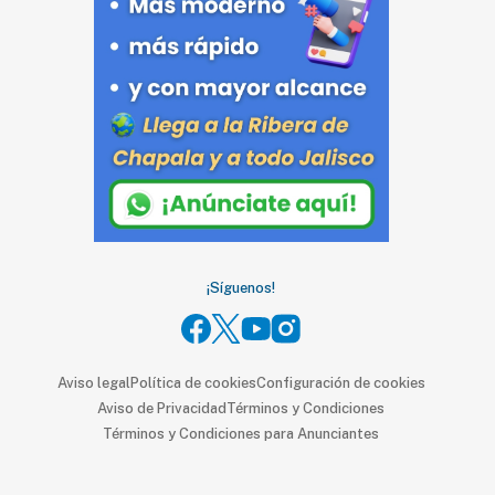
SUSCRIPTORES
Edición
digital
Nosotros
Contáctanos
Anúnciate
con
¡Síguenos!
nosotros
Donativos
Aviso legal
Política de cookies
Configuración de cookies
Aviso de Privacidad
Términos y Condiciones
Términos y Condiciones para Anunciantes
Videos
Hemeroteca