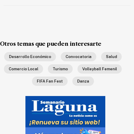
Ecología
Movilidad
Seguridad
Educación
Otros temas que pueden interesarte
Salud
Política
Desarrollo Económico
Convocatoria
Salud
Economía
Comercio Local
Turismo
Volleyball Femenil
Entretenimiento
FIFA Fan Fest
Danza
Negocios
Real
Estate
Gente
PARA