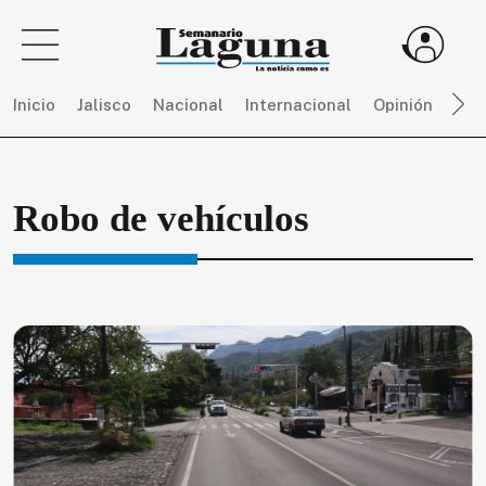
Inicio
Jalisco
Nacional
Internacional
Opinión
Dep
Sigue
Robo de vehículos
toda
la
actualidad
sin
límites,
únete
a
SEMANARIO
LAGUNA
por
$
150