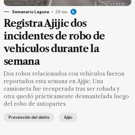
MXN
el
.
Semanario Laguna
29 Jun.
mes.
Registra Ajijic dos
Suscríbete ahora
incidentes de robo de
vehículos durante la
NOTICIAS
semana
Jalisco
Dos robos relacionados con vehículos fueron
Nacional
reportados esta semana en Ajijic. Una
Internacional
camioneta fue recuperada tras ser robada y
otra quedó prácticamente desmantelada luego
Opinión
del robo de autopartes
Deportes
Prevención del delito
Ajijic
Cultura
Turismo