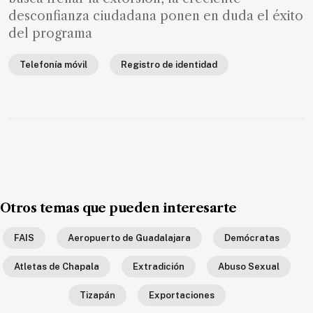
SUSCRIPTORES
desconfianza ciudadana ponen en duda el éxito
del programa
Edición
digital
Telefonía móvil
Registro de identidad
Nosotros
Contáctanos
Anúnciate
con
nosotros
Otros temas que pueden interesarte
Donativos
FAIS
Aeropuerto de Guadalajara
Demócratas
Atletas de Chapala
Extradición
Abuso Sexual
Videos
Tizapán
Exportaciones
Hemeroteca