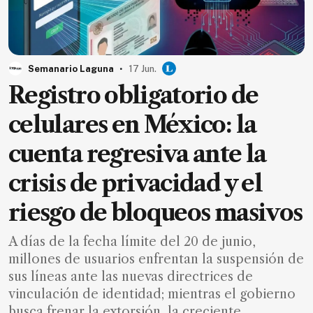
Ecología
Movilidad
Seguridad
.
Semanario Laguna
17 Jun.
Educación
Registro obligatorio de
Salud
celulares en México: la
Política
cuenta regresiva ante la
Economía
crisis de privacidad y el
Entretenimiento
riesgo de bloqueos masivos
Negocios
Real
A días de la fecha límite del 20 de junio,
Estate
millones de usuarios enfrentan la suspensión de
Gente
sus líneas ante las nuevas directrices de
vinculación de identidad; mientras el gobierno
PARA
busca frenar la extorsión, la creciente