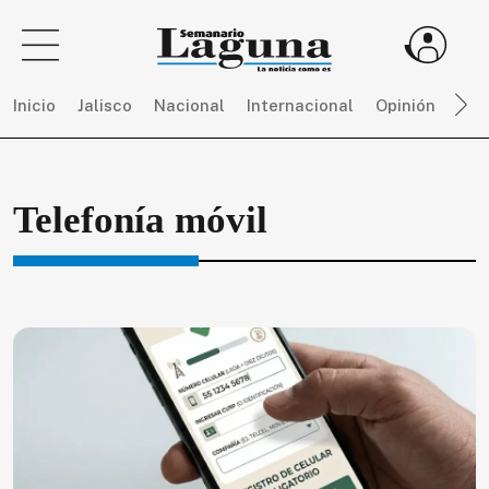
Inicio
Jalisco
Nacional
Internacional
Opinión
Dep
Sigue
Telefonía móvil
toda
la
actualidad
sin
límites,
únete
a
SEMANARIO
LAGUNA
por
$
150