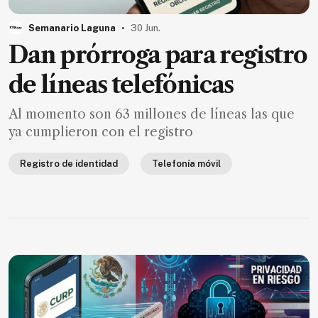
MXN
el
.
Semanario Laguna
30 Jun.
mes.
Dan prórroga para registro
Suscríbete ahora
de líneas telefónicas
Al momento son 63 millones de líneas las que
NOTICIAS
ya cumplieron con el registro
Jalisco
Registro de identidad
Telefonía móvil
Nacional
Internacional
Opinión
Deportes
Cultura
Turismo