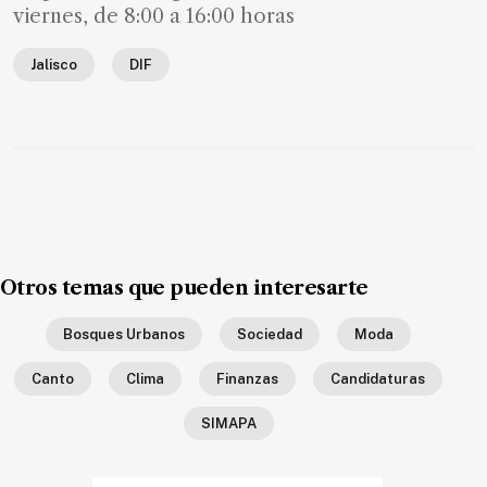
SUSCRIPTORES
viernes, de 8:00 a 16:00 horas
Edición
Jalisco
DIF
digital
Nosotros
Contáctanos
Anúnciate
con
Otros temas que pueden interesarte
nosotros
Bosques Urbanos
Sociedad
Moda
Donativos
Canto
Clima
Finanzas
Candidaturas
SIMAPA
Videos
Hemeroteca