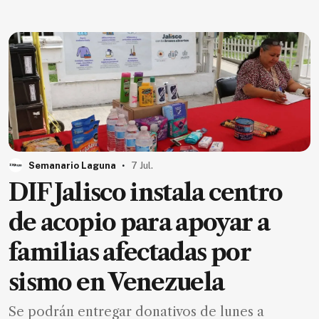
Ecología
Movilidad
Seguridad
Educación
Salud
Política
Economía
.
Semanario Laguna
7 Jul.
Entretenimiento
DIF Jalisco instala centro
Negocios
de acopio para apoyar a
Real
familias afectadas por
Estate
sismo en Venezuela
Gente
Se podrán entregar donativos de lunes a
PARA