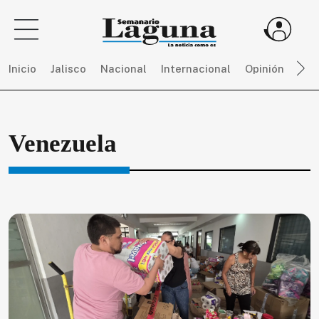
Inicio
Jalisco
Nacional
Internacional
Opinión
Dep
Sigue
Venezuela
toda
la
actualidad
sin
límites,
únete
a
SEMANARIO
LAGUNA
por
$
150