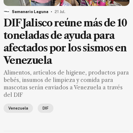
MXN
el
.
Semanario Laguna
21 Jul.
mes.
DIF Jalisco reúne más de 10
Suscríbete ahora
toneladas de ayuda para
afectados por los sismos en
NOTICIAS
Venezuela
Jalisco
Alimentos, artículos de higiene, productos para
Nacional
bebés, insumos de limpieza y comida para
Internacional
mascotas serán enviados a Venezuela a través
del DIF
Opinión
Deportes
Venezuela
DIF
Cultura
Turismo